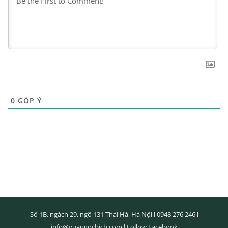
0
GÓP Ý
Số 1B, ngách 29, ngõ 131 Thái Hà, Hà Nội l
0948 276 246
l
info@vuangocbich.com
l
Follow Facebook