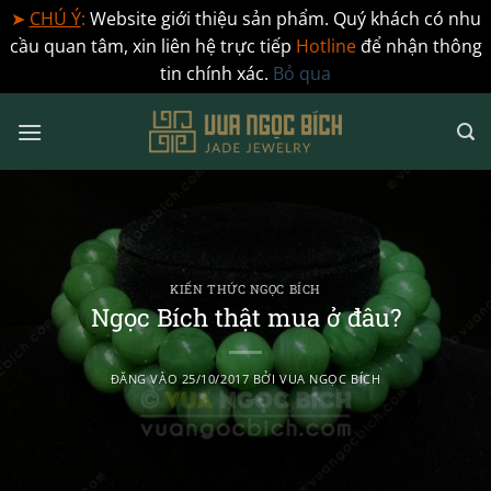
➤
CHÚ Ý
:
Website giới thiệu sản phẩm. Quý khách có nhu
cầu quan tâm, xin liên hệ trực tiếp
Hotline
để nhận thông
tin chính xác.
Bỏ qua
Bỏ
qua
nội
dung
KIẾN THỨC NGỌC BÍCH
Ngọc Bích thật mua ở đâu?
ĐĂNG VÀO
25/10/2017
BỞI
VUA NGỌC BÍCH