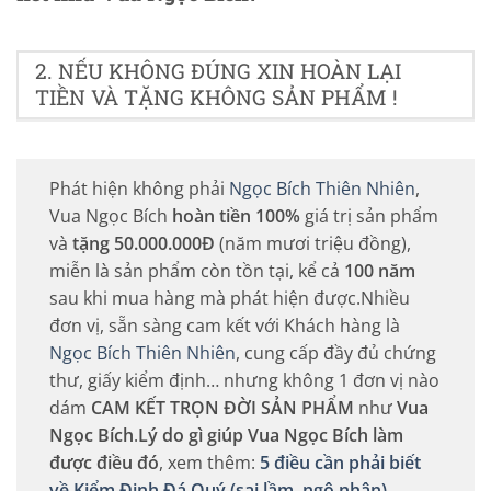
2. NẾU KHÔNG ĐÚNG XIN HOÀN LẠI
TIỀN VÀ TẶNG KHÔNG SẢN PHẨM !
Phát hiện không phải
Ngọc Bích Thiên Nhiên
,
Vua Ngọc Bích
hoàn tiền 100%
giá trị sản phẩm
và
tặng 50.000.000Đ
(năm mươi triệu đồng),
miễn là sản phẩm còn tồn tại, kể cả
100 năm
sau khi mua hàng mà phát hiện được.Nhiều
đơn vị, sẵn sàng cam kết với Khách hàng là
Ngọc Bích Thiên Nhiên
, cung cấp đầy đủ chứng
thư, giấy kiểm định… nhưng không 1 đơn vị nào
dám
CAM KẾT TRỌN ĐỜI SẢN PHẨM
như
Vua
Ngọc Bích
.
Lý do gì giúp Vua Ngọc Bích làm
được điều đó
, xem thêm:
5 điều cần phải biết
về Kiểm Định Đá Quý (sai lầm, ngộ nhận)