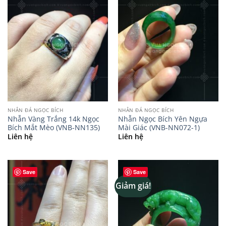
NHẪN ĐÁ NGỌC BÍCH
NHẪN ĐÁ NGỌC BÍCH
Nhẫn Vàng Trắng 14k Ngọc
Nhẫn Ngọc Bích Yên Ngựa
Bích Mắt Mèo (VNB-NN135)
Mài Giác (VNB-NN072-1)
Liên hệ
Liên hệ
Save
Save
Giảm giá!