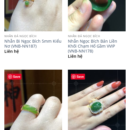
NHẪN ĐÁ NGỌC BÍCH
NHẪN ĐÁ NGỌC BÍCH
Nhẫn Bi Ngọc Bích 5mm Kiểu
Nhẫn Ngọc Bích Bản Liền
Nơ (VNB-NN187)
Khối Chạm Hổ Gầm VVIP
(VNB-NN178)
Liên hệ
Liên hệ
Save
Save