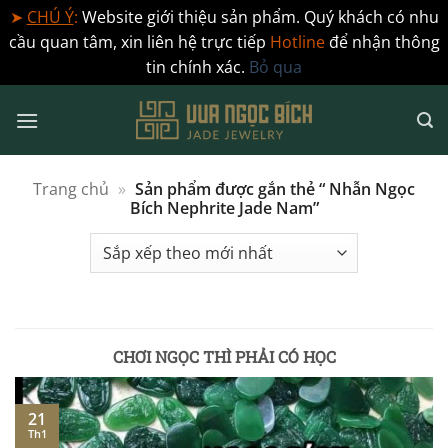
➤
CHÚ Ý
:
Website giới thiệu sản phẩm. Quý khách có nhu
cầu quan tâm, xin liên hệ trực tiếp
Hotline
để nhận thông
tin chính xác.
Bỏ qua
Bỏ
qua
nội
dung
Trang chủ
»
Sản phẩm được gắn thẻ “ Nhẫn Ngọc
Bích Nephrite Jade Nam”
CHƠI NGỌC THÌ PHẢI CÓ HỌC
21
Th1