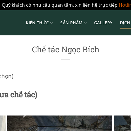
 Quý khách có nhu cầu quan tâm, xin liên hệ trực tiếp
Hotli
KIẾN THỨC
SẢN PHẨM
GALLERY
DỊCH
Chế tác Ngọc Bích
 chọn)
ưa chế tác)