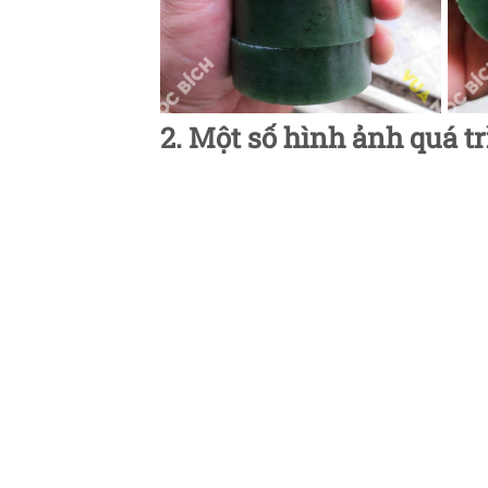
2. Một số hình ảnh quá t