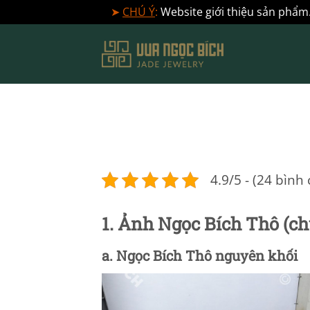
➤
CHÚ Ý
:
Website giới thiệu sản phẩm.
Bỏ
qua
nội
dung
4.9/5 - (24 bình
1. Ảnh Ngọc Bích Thô (ch
a. Ngọc Bích Thô nguyên khối