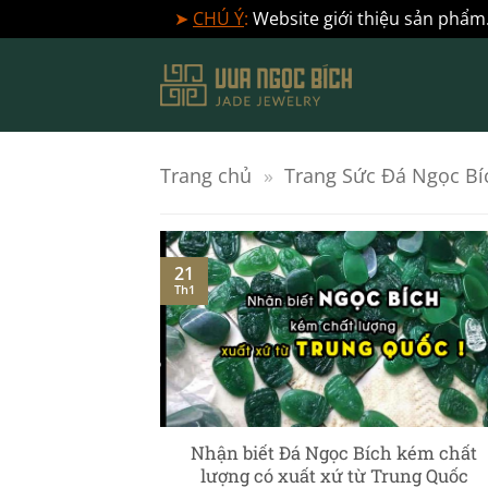
➤
CHÚ Ý
:
Website giới thiệu sản phẩm.
Bỏ
qua
nội
dung
Trang chủ
»
Trang Sức Đá Ngọc Bí
21
Th1
] – Ngọc Phỉ
Nhận biết Đá Ngọc Bích kém chất
c chuyên sâu
lượng có xuất xứ từ Trung Quốc