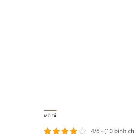
MÔ TẢ
4/5 - (10 bình c