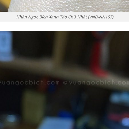
Nhẫn Ngọc Bích Xanh Táo Chữ Nhật (VNB-NN197)