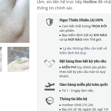
tâm, xin liên hệ trực tiếp
Hotline
để nhậ
thông tin chính xác.
Ngọc Thiên Nhiên (A) 100%
▸ Cam kết chất lượng
TRỌN ĐỜI
sản phẩm.
▸ Bao kiểm định bất kỳ
KHI NÀO
và tại
NƠI NÀO
trên Thế giới.
➤ Lý do:
Những điều cần biết về
Kiểm định Đá Quý.
Đặt hàng theo bất kỳ yêu cầu
▸
MIỄN PHÍ
tùy chỉnh sản phẩm
theo bất kỳ yêu cầu nào từ quý
khách.
Giao hàng miễn phí toàn quốc
▸ Từ 1 - 3 ngày làm việc.
Thông tin liên hệ
▸ Hotline:
0948 276 246
▸ Địa chỉ: số 1B, ngách 29, ngõ 131