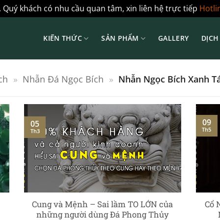
 Quý khách có nhu cầu quan tâm, xin liên hệ trực tiếp
Hotli
KIẾN THỨC
SẢN PHẨM
GALLERY
DỊCH
ch
»
Nhẫn Đá Ngọc Bích
»
Nhẫn Ngọc Bích Xanh T
09
05
Th5
Th3
Cung và Mệnh – Sai lầm TO LỚN của
Cổ 
những người dùng Đá Phong Thủy