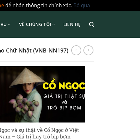
ne
để nhận thông tin chính xác.
Bỏ qua
 VỤ
VỀ CHÚNG TÔI
LIÊN HỆ
áo Chữ Nhật (VNB-NN197)
Ngọc và sự thật về Cổ Ngọc ở Việt
Nam – Giá trị hay trò bịp bợm