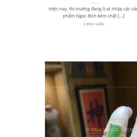
húy từ A – Z
Hiện nay, thị trường đang ồ ạt nhập các sả
 đến Ngọc Phỉ
phẩm Ngọc Bích kém chất [...]
hường sẽ [...]
2 BÌNH LUẬN