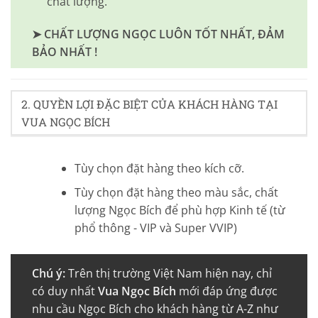
chất lượng.
➤ CHẤT LƯỢNG NGỌC LUÔN TỐT NHẤT, ĐẢM
BẢO NHẤT !
2. QUYỀN LỢI ĐẶC BIỆT CỦA KHÁCH HÀNG TẠI
VUA NGỌC BÍCH
Tùy chọn đặt hàng theo kích cỡ.
Tùy chọn đặt hàng theo màu sắc, chất
lượng Ngọc Bích để phù hợp Kinh tế (từ
phổ thông - VIP và Super VVIP)
Chú ý:
Trên thị trường Việt Nam hiện nay, chỉ
có duy nhất
Vua Ngọc Bích
mới đáp ứng được
nhu cầu Ngọc Bích cho khách hàng từ A-Z như