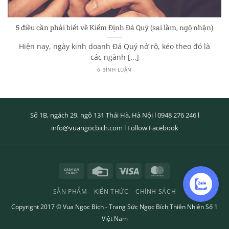
5 điều cần phải biết về Kiểm Định Đá Quý (sai lầm, ngộ nhận)
Hiện nay, ngày kinh doanh Đá Quý nở rộ, kéo theo đó là
các ngành [...]
6 BÌNH LUẬN
Số 1B, ngách 29, ngõ 131 Thái Hà, Hà Nội l
0948 276 246
l
info@vuangocbich.com
l
Follow Facebook
Cash
Credit
Visa
MasterCard
on
Card
SẢN PHẨM
KIẾN THỨC
CHÍNH SÁCH
Pickup
Liên hệ
Copyright 2017 ©
Vua Ngọc Bích
- Trang Sức Ngọc Bích Thiên Nhiên Số 1
Việt Nam