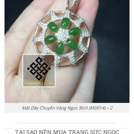
Mặt Dây Chuyền Vàng Ngọc Bích (MD014) – 2
TẠI SAO NÊN MUA TRANG SỨC NGỌC