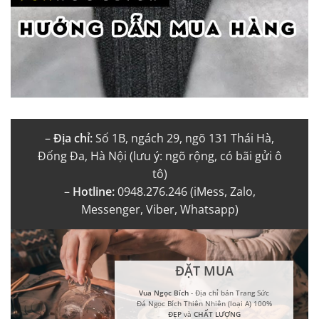
–
Địa chỉ:
Số 1B, ngách 29, ngõ 131 Thái Hà,
Đống Đa, Hà Nội (lưu ý: ngõ rộng, có bãi gửi ô
tô)
–
Hotline:
0948.276.246 (iMess, Zalo,
Messenger, Viber, Whatsapp)
ĐẶT MUA
Vua Ngọc Bích
- Địa chỉ bán Trang Sức
Đá Ngọc Bích Thiên Nhiên (loại A) 100%
ĐẸP
và
CHẤT LƯỢNG