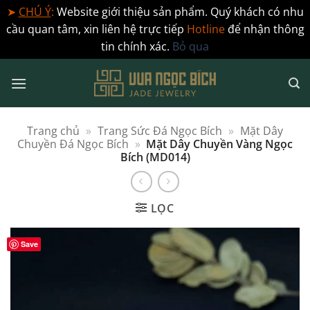
➤
CHÚ Ý
:
Website giới thiệu sản phẩm. Quý khách có nhu
cầu quan tâm, xin liên hệ trực tiếp
Hotline
để nhận thông
tin chính xác.
Bỏ qua
Bỏ
qua
nội
dung
Trang chủ
»
Trang Sức Đá Ngọc Bích
»
Mặt Dây
Chuyền Đá Ngọc Bích
»
Mặt Dây Chuyền Vàng Ngọc
Bích (MD014)
LỌC
Save