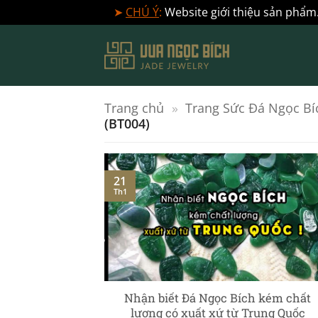
➤
CHÚ Ý
:
Website giới thiệu sản phẩm.
Bỏ
qua
nội
dung
Trang chủ
»
Trang Sức Đá Ngọc Bí
(BT004)
21
Th1
] – Ngọc Phỉ
Nhận biết Đá Ngọc Bích kém chất
c chuyên sâu
lượng có xuất xứ từ Trung Quốc