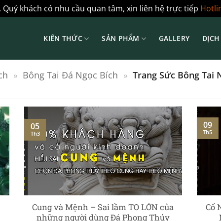
 Quý khách có nhu cầu quan tâm, xin liên hệ trực tiếp
Hotli
KIẾN THỨC
SẢN PHẨM
GALLERY
DỊCH
ch
»
Bông Tai Đá Ngọc Bích
»
Trang Sức Bông Tai 
09
05
Th5
Th3
Cung và Mệnh – Sai lầm TO LỚN của
Cổ 
những người dùng Đá Phong Thủy