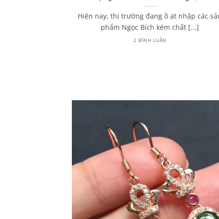
húy từ A – Z
Hiện nay, thị trường đang ồ ạt nhập các sả
 đến Ngọc Phỉ
phẩm Ngọc Bích kém chất [...]
hường sẽ [...]
2 BÌNH LUẬN