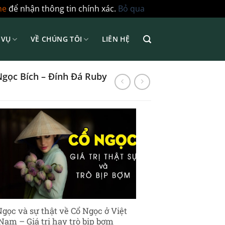
ne
để nhận thông tin chính xác.
Bỏ qua
 VỤ
VỀ CHÚNG TÔI
LIÊN HỆ
Ngọc Bích – Đính Đá Ruby
Ngọc và sự thật về Cổ Ngọc ở Việt
Nam – Giá trị hay trò bịp bợm