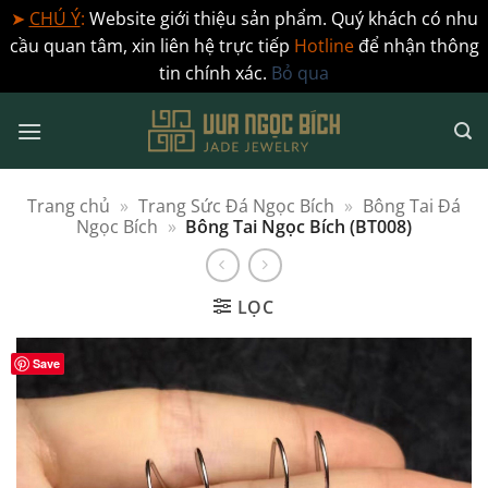
➤
CHÚ Ý
:
Website giới thiệu sản phẩm. Quý khách có nhu
cầu quan tâm, xin liên hệ trực tiếp
Hotline
để nhận thông
tin chính xác.
Bỏ qua
Bỏ
qua
nội
dung
Trang chủ
»
Trang Sức Đá Ngọc Bích
»
Bông Tai Đá
Ngọc Bích
»
Bông Tai Ngọc Bích (BT008)
LỌC
Save