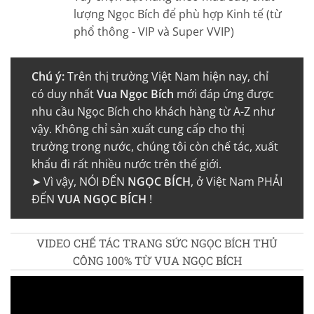
lượng Ngọc Bích để phù hợp Kinh tế (từ
phổ thông - VIP và Super VVIP)
Chú ý:
Trên thị trường Việt Nam hiện nay, chỉ
có duy nhất
Vua Ngọc Bích
mới đáp ứng được
nhu cầu Ngọc Bích cho khách hàng từ A-Z như
vậy. Không chỉ sản xuất cung cấp cho thị
trường trong nước, chúng tôi còn chế tác, xuất
khẩu đi rất nhiều nước trên thế giới.
➤ Vì vậy, NÓI ĐẾN
NGỌC BÍCH
, ở Việt Nam PHẢI
ĐẾN
VUA NGỌC BÍCH
!
VIDEO CHẾ TÁC TRANG SỨC NGỌC BÍCH THỦ
CÔNG 100% TỪ VUA NGỌC BÍCH