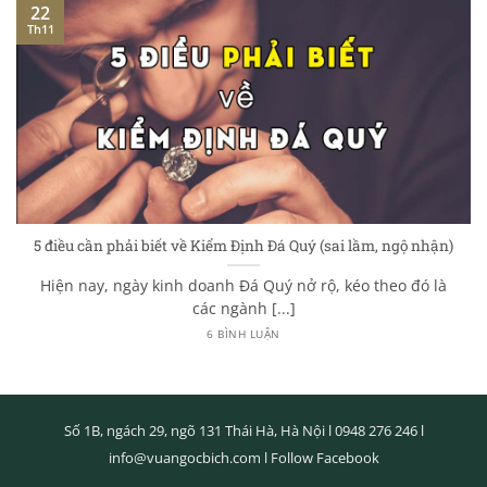
22
Th11
5 điều cần phải biết về Kiểm Định Đá Quý (sai lầm, ngộ nhận)
Hiện nay, ngày kinh doanh Đá Quý nở rộ, kéo theo đó là
các ngành [...]
6 BÌNH LUẬN
Số 1B, ngách 29, ngõ 131 Thái Hà, Hà Nội l
0948 276 246
l
info@vuangocbich.com
l
Follow Facebook