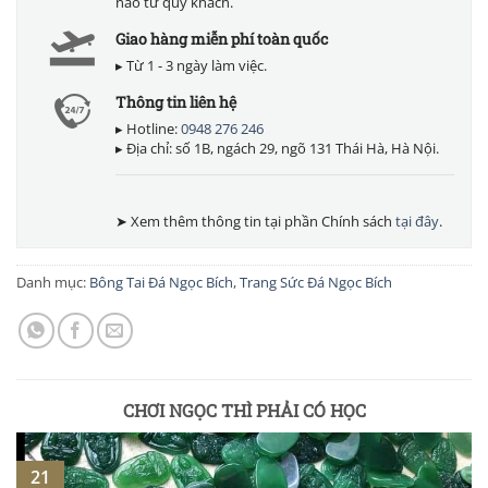
nào từ quý khách.
Giao hàng miễn phí toàn quốc
▸ Từ 1 - 3 ngày làm việc.
Thông tin liên hệ
▸ Hotline:
0948 276 246
▸ Địa chỉ: số 1B, ngách 29, ngõ 131 Thái Hà, Hà Nội.
➤ Xem thêm thông tin tại phần Chính sách
tại đây
.
Danh mục:
Bông Tai Đá Ngọc Bích
,
Trang Sức Đá Ngọc Bích
CHƠI NGỌC THÌ PHẢI CÓ HỌC
21