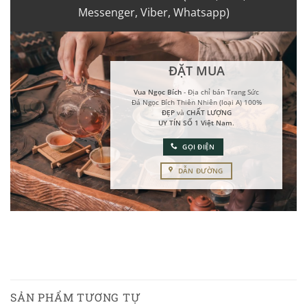
Messenger, Viber, Whatsapp)
ĐẶT MUA
Vua Ngọc Bích
- Địa chỉ bán Trang Sức
Đá Ngọc Bích Thiên Nhiên (loại A) 100%
ĐẸP
và
CHẤT LƯỢNG
UY TÍN SỐ 1 Việt Nam
.
GỌI ĐIỆN
DẪN ĐƯỜNG
SẢN PHẨM TƯƠNG TỰ