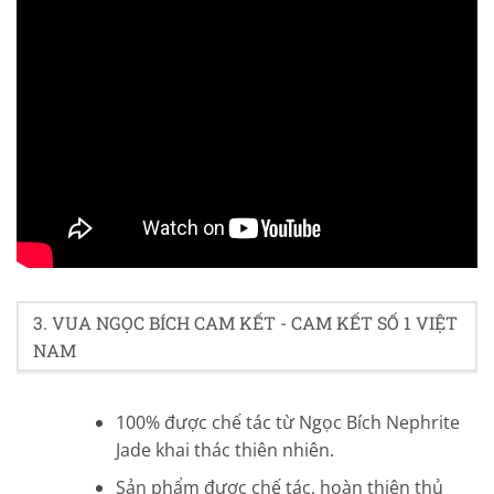
4.7/5 - (40 bình chọn)
3. VUA NGỌC BÍCH CAM KẾT - CAM KẾT SỐ 1 VIỆT
NAM
100% được chế tác từ Ngọc Bích Nephrite
Jade khai thác thiên nhiên.
Sản phẩm được chế tác, hoàn thiện thủ