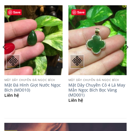
Save
Save
MẶT DÂY CHUYỀN ĐÁ NGỌC BÍCH
MẶT DÂY CHUYỀN ĐÁ NGỌC BÍCH
Mặt Đá Hình Giọt Nước Ngọc
Mặt Dây Chuyền Cỏ 4 Lá May
Bích (MD010)
Mắn Ngọc Bích Bọc Vàng
(MD001)
Liên hệ
Liên hệ