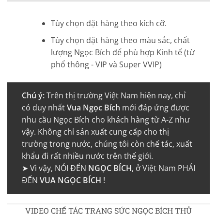
Tùy chọn đặt hàng theo kích cỡ.
Tùy chọn đặt hàng theo màu sắc, chất
lượng Ngọc Bích để phù hợp Kinh tế (từ
phổ thông - VIP và Super VVIP)
Chú ý:
Trên thị trường Việt Nam hiện nay, chỉ
có duy nhất
Vua Ngọc Bích
mới đáp ứng được
nhu cầu Ngọc Bích cho khách hàng từ A-Z như
vậy. Không chỉ sản xuất cung cấp cho thị
trường trong nước, chúng tôi còn chế tác, xuất
khẩu đi rất nhiều nước trên thế giới.
➤ Vì vậy, NÓI ĐẾN
NGỌC BÍCH
, ở Việt Nam PHẢI
ĐẾN
VUA NGỌC BÍCH
!
VIDEO CHẾ TÁC TRANG SỨC NGỌC BÍCH THỦ