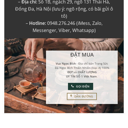
–
Địa chỉ:
Số 1B, ngách 29, ngõ 131 Thái Hà,
Đống Đa, Hà Nội (lưu ý: ngõ rộng, có bãi gửi ô
tô)
–
Hotline:
0948.276.246 (iMess, Zalo,
Messenger, Viber, Whatsapp)
ĐẶT MUA
Vua Ngọc Bích
- Địa chỉ bán Trang Sức
Đá Ngọc Bích Thiên Nhiên (loại A) 100%
ĐẸP
và
CHẤT LƯỢNG
UY TÍN SỐ 1 Việt Nam
.
GỌI ĐIỆN
DẪN ĐƯỜNG