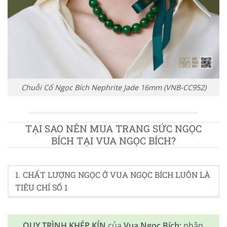
Chuỗi Cổ Ngọc Bích Nephrite Jade 16mm (VNB-CC952)
TẠI SAO NÊN MUA TRANG SỨC NGỌC
BÍCH TẠI VUA NGỌC BÍCH?
1. CHẤT LƯỢNG NGỌC Ở VUA NGỌC BÍCH LUÔN LÀ
TIÊU CHÍ SỐ 1
QUY TRÌNH KHÉP KÍN
của
Vua Ngọc Bích:
nhập