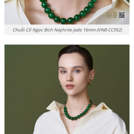
Chuỗi Cổ Ngọc Bích Nephrite Jade 16mm (VNB-CC952)