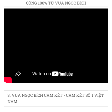
CÔNG 100% TỪ VUA NGỌC BÍCH
Rate this product
3. VUA NGỌC BÍCH CAM KẾT - CAM KẾT SỐ 1 VIỆT
NAM