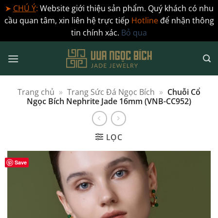
➤
CHÚ Ý
:
Website giới thiệu sản phẩm. Quý khách có nhu
cầu quan tâm, xin liên hệ trực tiếp
Hotline
để nhận thông
tin chính xác.
Bỏ qua
Bỏ
qua
nội
dung
Trang chủ
»
Trang Sức Đá Ngọc Bích
»
Chuỗi Cổ
Ngọc Bích Nephrite Jade 16mm (VNB-CC952)
LỌC
Save