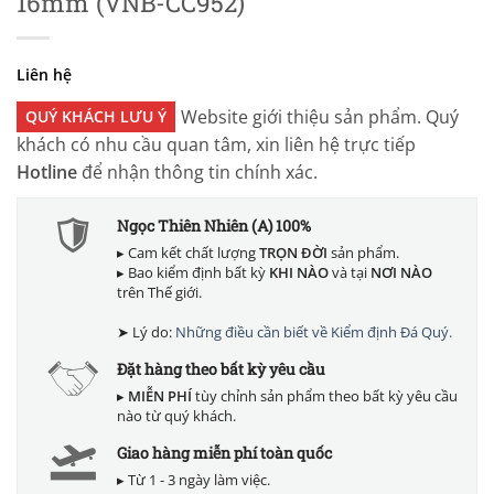
16mm (VNB-CC952)
Liên hệ
Website giới thiệu sản phẩm. Quý
QUÝ KHÁCH LƯU Ý
khách có nhu cầu quan tâm, xin liên hệ trực tiếp
Hotline
để nhận thông tin chính xác.
Ngọc Thiên Nhiên (A) 100%
▸ Cam kết chất lượng
TRỌN ĐỜI
sản phẩm.
▸ Bao kiểm định bất kỳ
KHI NÀO
và tại
NƠI NÀO
trên Thế giới.
➤ Lý do:
Những điều cần biết về Kiểm định Đá Quý.
Đặt hàng theo bất kỳ yêu cầu
▸
MIỄN PHÍ
tùy chỉnh sản phẩm theo bất kỳ yêu cầu
nào từ quý khách.
Giao hàng miễn phí toàn quốc
▸ Từ 1 - 3 ngày làm việc.