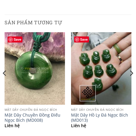
SẢN PHẨM TƯƠNG TỰ
Save
Save
MẶT DÂY CHUYỀN ĐÁ NGỌC BÍCH
MẶT DÂY CHUYỀN ĐÁ NGỌC BÍCH
Mặt Dây Chuyền Đồng Điếu
Mặt Dây Hồ Ly Đá Ngọc Bích
Ngọc Bích (MD008)
(MD013)
Liên hệ
Liên hệ