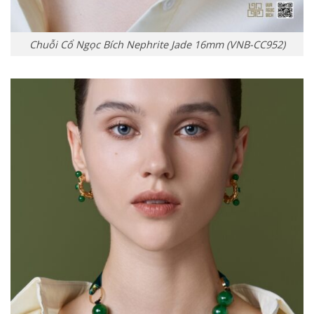
Chuỗi Cổ Ngọc Bích Nephrite Jade 16mm (VNB-CC952)