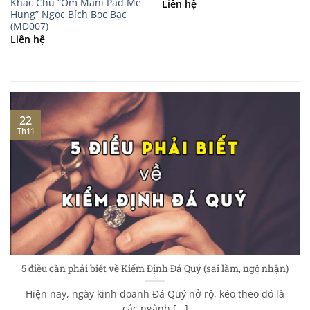
Khắc Chú “Om Mani Pad Me
Liên hệ
Hung” Ngọc Bích Bọc Bạc
(MD007)
Liên hệ
22
Th11
5 điều cần phải biết về Kiểm Định Đá Quý (sai lầm, ngộ nhận)
Hiện nay, ngày kinh doanh Đá Quý nở rộ, kéo theo đó là
các ngành [...]