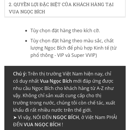
2. QUYỀN LỢI ĐẶC BIỆT CỦA KHÁCH HÀNG TẠI
VUA NGỌC BÍCH
Tùy chọn đặt hàng theo kích cỡ.
Tùy chọn đặt hàng theo màu sắc, chất
lượng Ngọc Bích để phù hợp Kinh tế (từ
phổ thông - VIP và Super VVIP)
Chú ý:
Trên thị trường Việt Nam hiện nay, chỉ
có duy nhất
Vua Ngọc Bích
mới đáp ứng được
nhu cầu Ngọc Bích cho khách hàng từ A-Z như
vậy. Không chỉ sản xuất cung cấp cho thị
trường trong nước, chúng tôi còn chế tác, xuất
khẩu đi rất nhiều nước trên thế giới.
➤ Vì vậy, NÓI ĐẾN
NGỌC BÍCH
, ở Việt Nam PHẢI
ĐẾN
VUA NGỌC BÍCH
!