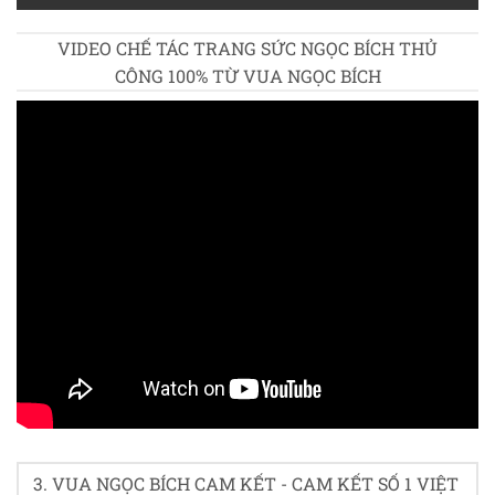
VIDEO CHẾ TÁC TRANG SỨC NGỌC BÍCH THỦ
CÔNG 100% TỪ VUA NGỌC BÍCH
Rate this product
3. VUA NGỌC BÍCH CAM KẾT - CAM KẾT SỐ 1 VIỆT