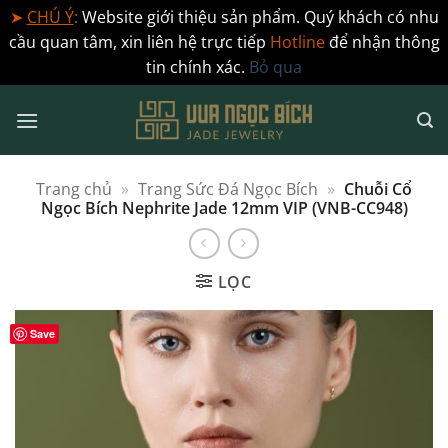
➤
CHÚ Ý
:
Website giới thiệu sản phẩm. Quý khách có nhu
cầu quan tâm, xin liên hệ trực tiếp
Hotline
để nhận thông
tin chính xác.
Bỏ qua
Bỏ
qua
nội
dung
Trang chủ
»
Trang Sức Đá Ngọc Bích
»
Chuỗi Cổ
Ngọc Bích Nephrite Jade 12mm VIP (VNB-CC948)
LỌC
Save