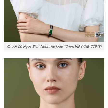
Chuỗi Cổ Ngọc Bích Nephrite Jade 12mm VIP (VNB-CC948)