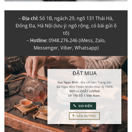
–
Địa chỉ:
Số 1B, ngách 29, ngõ 131 Thái Hà,
Đống Đa, Hà Nội (lưu ý: ngõ rộng, có bãi gửi ô
tô)
–
Hotline:
0948.276.246 (iMess, Zalo,
Messenger, Viber, Whatsapp)
ĐẶT MUA
Vua Ngọc Bích
- Địa chỉ bán Trang Sức
Đá Ngọc Bích Thiên Nhiên (loại A) 100%
ĐẸP
và
CHẤT LƯỢNG
UY TÍN SỐ 1 Việt Nam
.
GỌI ĐIỆN
DẪN ĐƯỜNG