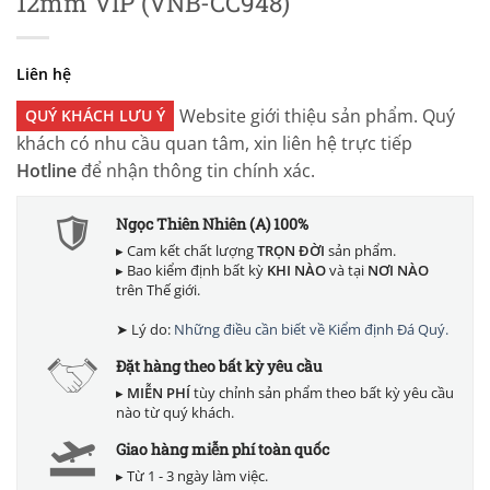
12mm VIP (VNB-CC948)
Liên hệ
Website giới thiệu sản phẩm. Quý
QUÝ KHÁCH LƯU Ý
khách có nhu cầu quan tâm, xin liên hệ trực tiếp
Hotline
để nhận thông tin chính xác.
Ngọc Thiên Nhiên (A) 100%
▸ Cam kết chất lượng
TRỌN ĐỜI
sản phẩm.
▸ Bao kiểm định bất kỳ
KHI NÀO
và tại
NƠI NÀO
trên Thế giới.
➤ Lý do:
Những điều cần biết về Kiểm định Đá Quý.
Đặt hàng theo bất kỳ yêu cầu
▸
MIỄN PHÍ
tùy chỉnh sản phẩm theo bất kỳ yêu cầu
nào từ quý khách.
Giao hàng miễn phí toàn quốc
▸ Từ 1 - 3 ngày làm việc.