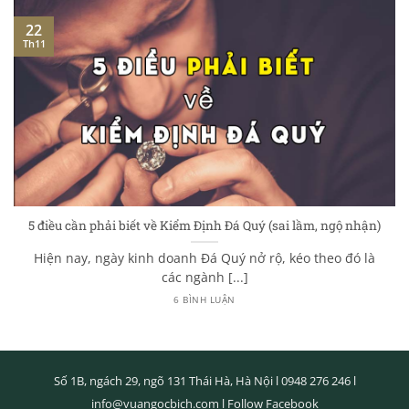
22
Th11
5 điều cần phải biết về Kiểm Định Đá Quý (sai lầm, ngộ nhận)
Hiện nay, ngày kinh doanh Đá Quý nở rộ, kéo theo đó là
các ngành [...]
6 BÌNH LUẬN
Số 1B, ngách 29, ngõ 131 Thái Hà, Hà Nội l
0948 276 246
l
info@vuangocbich.com
l
Follow Facebook