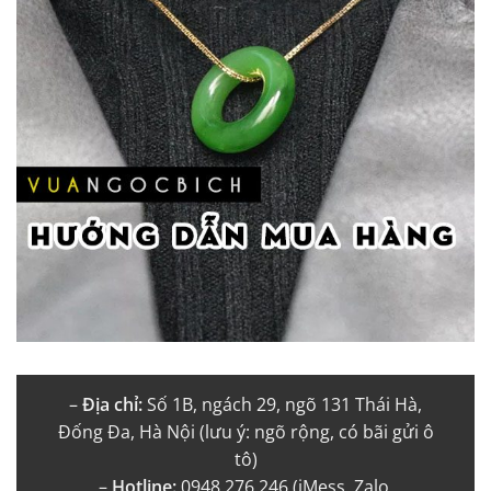
–
Địa chỉ:
Số 1B, ngách 29, ngõ 131 Thái Hà,
Đống Đa, Hà Nội (lưu ý: ngõ rộng, có bãi gửi ô
tô)
–
Hotline:
0948.276.246 (iMess, Zalo,