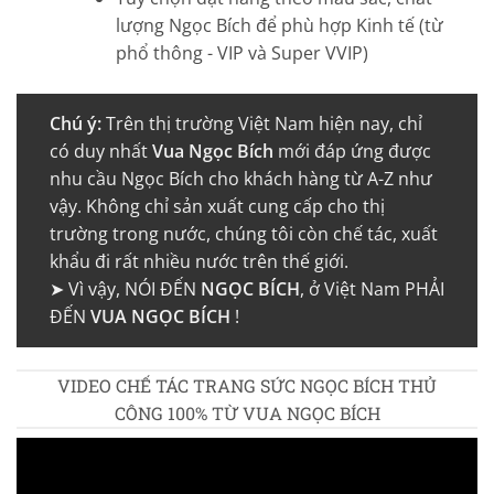
lượng Ngọc Bích để phù hợp Kinh tế (từ
phổ thông - VIP và Super VVIP)
Chú ý:
Trên thị trường Việt Nam hiện nay, chỉ
có duy nhất
Vua Ngọc Bích
mới đáp ứng được
nhu cầu Ngọc Bích cho khách hàng từ A-Z như
vậy. Không chỉ sản xuất cung cấp cho thị
trường trong nước, chúng tôi còn chế tác, xuất
khẩu đi rất nhiều nước trên thế giới.
➤ Vì vậy, NÓI ĐẾN
NGỌC BÍCH
, ở Việt Nam PHẢI
ĐẾN
VUA NGỌC BÍCH
!
VIDEO CHẾ TÁC TRANG SỨC NGỌC BÍCH THỦ
CÔNG 100% TỪ VUA NGỌC BÍCH