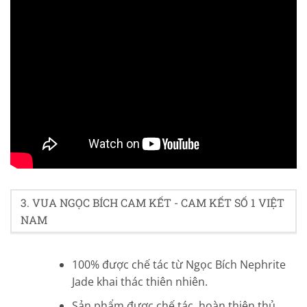
4.4/5 - (15 bình chọn)
3. VUA NGỌC BÍCH CAM KẾT - CAM KẾT SỐ 1 VIỆT
NAM
100% được chế tác từ Ngọc Bích Nephrite
Jade khai thác thiên nhiên.
Sản phẩm được chế tác, hoàn thiện thủ