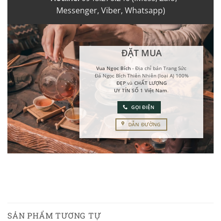
Messenger, Viber, Whatsapp)
ĐẶT MUA
Vua Ngọc Bích
- Địa chỉ bán Trang Sức
Đá Ngọc Bích Thiên Nhiên (loại A) 100%
ĐẸP
và
CHẤT LƯỢNG
UY TÍN SỐ 1 Việt Nam
.
GỌI ĐIỆN
DẪN ĐƯỜNG
SẢN PHẨM TƯƠNG TỰ