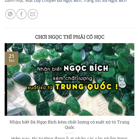
Danh mục:
Mặt Dây Chuyền Đá Ngọc Bích
,
Trang Sức Đá Ngọc Bích
CHƠI NGỌC THÌ PHẢI CÓ HỌC
21
Th1
Nhận biết Đá Ngọc Bích kém chất lượng có xuất xứ từ Trung
Quốc
Hiện nay, thị trường đang ồ ạt nhập các sản phẩm Ngọc