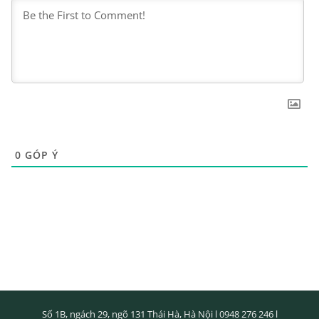
0
GÓP Ý
Số 1B, ngách 29, ngõ 131 Thái Hà, Hà Nội l
0948 276 246
l