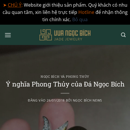
➤
CHÚ Ý
:
Website giới thiệu sản phẩm. Quý khách có nhu
cầu quan tâm, xin liên hệ trực tiếp
Hotline
để nhận thông
tin chính xác.
Bỏ qua
Bỏ
qua
nội
dung
NGỌC BÍCH VÀ PHONG THỦY
Ý nghĩa Phong Thủy của Đá Ngọc Bích
ĐĂNG VÀO
26/01/2018
BỞI
NGỌC BÍCH NEWS