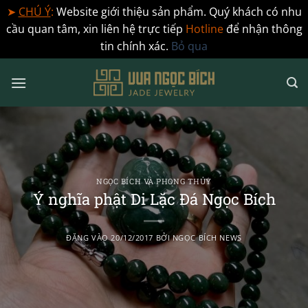
➤
CHÚ Ý
:
Website giới thiệu sản phẩm. Quý khách có nhu
cầu quan tâm, xin liên hệ trực tiếp
Hotline
để nhận thông
tin chính xác.
Bỏ qua
Bỏ
qua
nội
dung
NGỌC BÍCH VÀ PHONG THỦY
Ý nghĩa phật Di Lặc Đá Ngọc Bích
ĐĂNG VÀO
20/12/2017
BỞI
NGỌC BÍCH NEWS