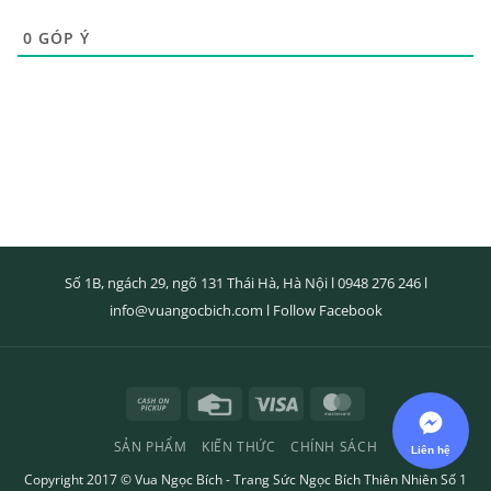
0
GÓP Ý
Số 1B, ngách 29, ngõ 131 Thái Hà, Hà Nội l
0948 276 246
l
info@vuangocbich.com
l
Follow Facebook
Cash
Credit
Visa
MasterCard
on
Card
SẢN PHẨM
KIẾN THỨC
CHÍNH SÁCH
Pickup
Liên hệ
Copyright 2017 ©
Vua Ngọc Bích
- Trang Sức Ngọc Bích Thiên Nhiên Số 1