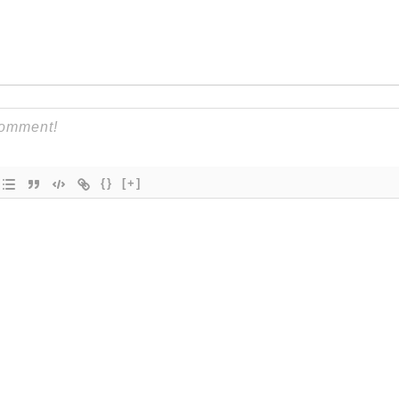
{}
[+]