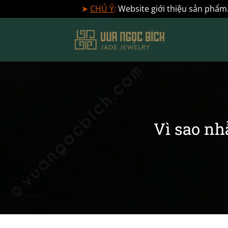
➤
CHÚ Ý
:
Website giới thiệu sản phẩm.
Bỏ
qua
nội
dung
Vì sao nh