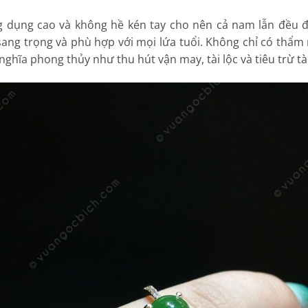
g dụng cao và không hề kén tay cho nên cả nam lẫn đều 
sang trọng và phù hợp với mọi lứa tuổi. Không chỉ có thẩm
ghĩa phong thủy như thu hút vận may, tài lộc và tiêu trừ tà 