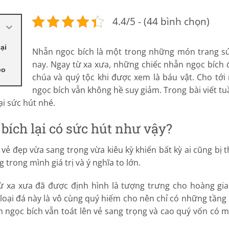
4.4/5 - (44 bình chọn)
ại
Nhẫn ngọc bích là một trong những món trang sứ
nay. Ngay từ xa xưa, những chiếc nhẫn ngọc bích đ
eo
chúa và quý tộc khi được xem là báu vật. Cho tới
ngọc bích vẫn không hề suy giảm. Trong bài viết tu
ại sức hút nhé.
bích lại có sức hút như vậy?
ẻ đẹp vừa sang trọng vừa kiêu kỳ khiến bất kỳ ai cũng bị 
trong mình giá trị và ý nghĩa to lớn.
ừ xa xưa đã được định hình là tượng trưng cho hoàng gia 
loại đá này là vô cùng quý hiếm cho nên chỉ có những tầng 
 ngọc bích vẫn toát lên vẻ sang trọng và cao quý vốn có 