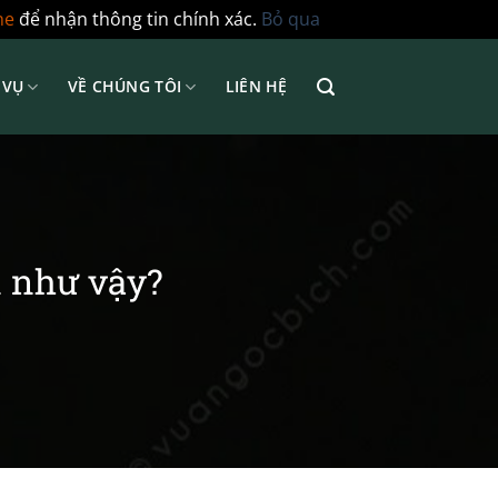
ne
để nhận thông tin chính xác.
Bỏ qua
 VỤ
VỀ CHÚNG TÔI
LIÊN HỆ
n như vậy?