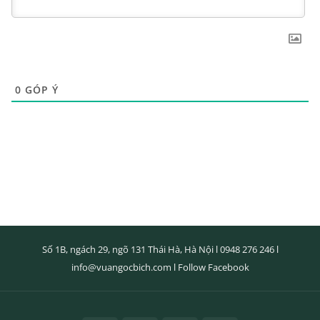
0
GÓP Ý
Số 1B, ngách 29, ngõ 131 Thái Hà, Hà Nội l
0948 276 246
l
info@vuangocbich.com
l
Follow Facebook