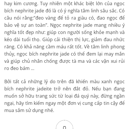
hay kim cương. Tuy nhiên một khác biệt lớn của ngọc
bích nephrite jade đó là có ý nghĩa tâm linh sâu sắc. Có
câu nói rằng:”đeo vàng để tỏ ra giàu có, đao ngọc để
bảo vệ sự an toàn”. Ngọc nephrite jade mang nhiều ý
nghĩa tốt đẹp như: giúp con người sống khỏe mạnh và
kéo dài tuổi thọ. Giúp cải thiện thị lực, giảm đau nhức
răng. Có khả năng cầm máu rất tốt. Về tâm linh phong
thủy, ngọc bích nephrite jade có thể đem lại may mắn
và giúp chủ nhân chống được tà ma và các vận xui rủi
ro đeo bám …
Bởi tất cả những lý do trên đã khiến màu xanh ngọc
bích nephrite jadeite trở nên đắt đỏ. Nếu bạn đang
muốn sở hữu trang sức từ loại đá quý này, đừng ngần
ngại, hãy tìm kiếm ngay một đơn vị cung cấp tin cậy để
mua sắm sử dụng nhé.
0