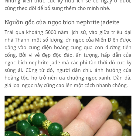
Những kiến thức cực kỳ hữu ích sẽ có ngay ở dưới,
cùng theo dõi để bổ sung thêm cho mình nhé.
Nguồn gốc của ngọc bích nephrite jadeite
Trải qua khoảng 5000 năm lịch sử, vào giữa triều đại
nhà Thanh, một số lượng lớn ngọc của Miến Điện được
dâng vào cung điện hoàng cung qua con đường tiến
cống. Bởi vì vẻ đẹp độc đáo, ấn tượng, hấp dẫn của
ngọc bích nephrite jade mà các phi tần thời đó cực kỳ
sủng ái. Cũng từ đó, người dân chịu ảnh hưởng của
hoàng tộc, họ trở nên ưa chuộng ngọc xanh. Dần dà,
giá loại ngọc này cũng cao lên một cách nhanh chóng.