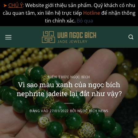
➤
CHÚ Ý
:
Website giới thiệu sản phẩm. Quý khách có nhu
cầu quan tâm, xin liên hệ trực tiếp
Hotline
để nhận thông
tin chính xác.
Bỏ qua
Bỏ
qua
nội
dung
KIẾN THỨC NGỌC BÍCH
Vì sao màu xanh của ngọc bích
nephrite jadeite lại đắt như vậy?
ĐĂNG VÀO
27/01/2022
BỞI
NGỌC BÍCH NEWS