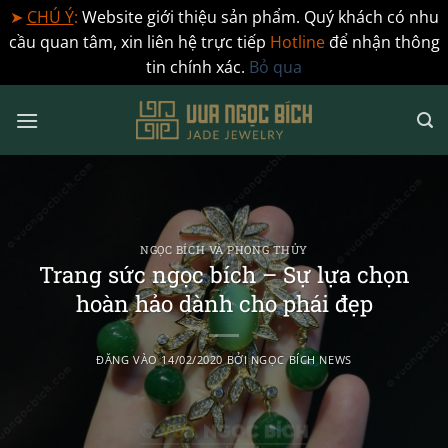
➤
CHÚ Ý
:
Website giới thiệu sản phẩm. Quý khách có nhu
cầu quan tâm, xin liên hệ trực tiếp
Hotline
để nhận thông
tin chính xác.
Bỏ qua
Bỏ
qua
nội
dung
NGỌC BÍCH VÀ PHONG THỦY
Trang sức ngọc bích – Sự lựa chọn
hoàn hảo dành cho phái đẹp
ĐĂNG VÀO
14/02/2020
BỞI
NGỌC BÍCH NEWS