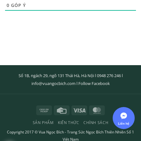
0
GÓP Ý
Số 1B, ngách 29, ngõ 131 Thái Hà, Hà Nội l
0948 276 246
l
info@vuangocbich.com
l
Follow Facebook
Cash
Credit
Visa
MasterCard
on
Card
SẢN PHẨM
KIẾN THỨC
CHÍNH SÁCH
Pickup
Copyright 2017 ©
Vua Ngọc Bích
- Trang Sức Ngọc Bích Thiên Nhiên Số 1
Việt Nam