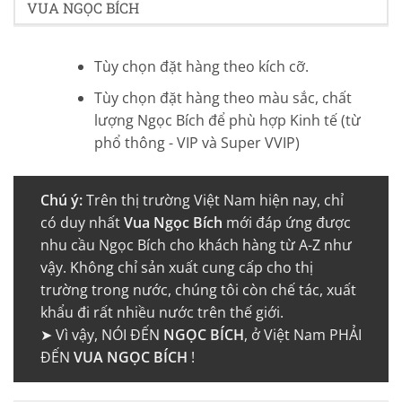
VUA NGỌC BÍCH
Tùy chọn đặt hàng theo kích cỡ.
Tùy chọn đặt hàng theo màu sắc, chất
lượng Ngọc Bích để phù hợp Kinh tế (từ
phổ thông - VIP và Super VVIP)
Chú ý:
Trên thị trường Việt Nam hiện nay, chỉ
có duy nhất
Vua Ngọc Bích
mới đáp ứng được
nhu cầu Ngọc Bích cho khách hàng từ A-Z như
vậy. Không chỉ sản xuất cung cấp cho thị
trường trong nước, chúng tôi còn chế tác, xuất
khẩu đi rất nhiều nước trên thế giới.
➤ Vì vậy, NÓI ĐẾN
NGỌC BÍCH
, ở Việt Nam PHẢI
ĐẾN
VUA NGỌC BÍCH
!