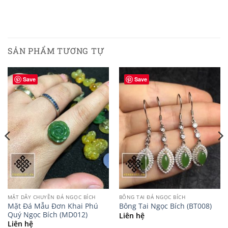
SẢN PHẨM TƯƠNG TỰ
Save
Save
MẶT DÂY CHUYỀN ĐÁ NGỌC BÍCH
BÔNG TAI ĐÁ NGỌC BÍCH
Mặt Đá Mẫu Đơn Khai Phú
Bông Tai Ngọc Bích (BT008)
Quý Ngọc Bích (MD012)
Liên hệ
Liên hệ