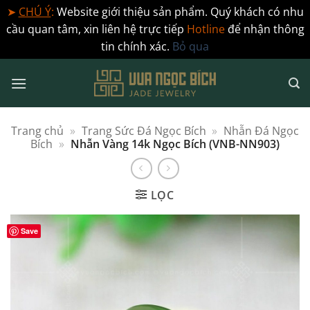
➤
CHÚ Ý
:
Website giới thiệu sản phẩm. Quý khách có nhu
cầu quan tâm, xin liên hệ trực tiếp
Hotline
để nhận thông
tin chính xác.
Bỏ qua
Bỏ
qua
nội
dung
Trang chủ
»
Trang Sức Đá Ngọc Bích
»
Nhẫn Đá Ngọc
Bích
»
Nhẫn Vàng 14k Ngọc Bích (VNB-NN903)
LỌC
Save