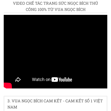
VIDEO CHẾ TÁC TRANG SỨC NGỌC BÍCH THỦ
CÔNG 100% TỪ VUA NGỌC BÍCH
4/5 - (34 bình chọn)
3. VUA NGỌC BÍCH CAM KẾT - CAM KẾT SỐ 1 VIỆT
NAM