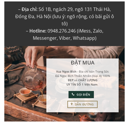
–
Địa chỉ:
Số 1B, ngách 29, ngõ 131 Thái Hà,
Đống Đa, Hà Nội (lưu ý: ngõ rộng, có bãi gửi ô
tô)
–
Hotline:
0948.276.246 (iMess, Zalo,
Messenger, Viber, Whatsapp)
ĐẶT MUA
Vua Ngọc Bích
- Địa chỉ bán Trang Sức
Đá Ngọc Bích Thiên Nhiên (loại A) 100%
ĐẸP
và
CHẤT LƯỢNG
UY TÍN SỐ 1 Việt Nam
.
GỌI ĐIỆN
DẪN ĐƯỜNG