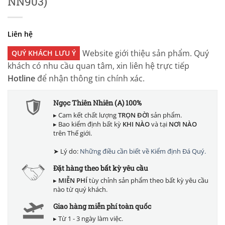
NN903)
Liên hệ
Website giới thiệu sản phẩm. Quý
QUÝ KHÁCH LƯU Ý
khách có nhu cầu quan tâm, xin liên hệ trực tiếp
Hotline
để nhận thông tin chính xác.
Ngọc Thiên Nhiên (A) 100%
▸ Cam kết chất lượng
TRỌN ĐỜI
sản phẩm.
▸ Bao kiểm định bất kỳ
KHI NÀO
và tại
NƠI NÀO
trên Thế giới.
➤ Lý do:
Những điều cần biết về Kiểm định Đá Quý.
Đặt hàng theo bất kỳ yêu cầu
▸
MIỄN PHÍ
tùy chỉnh sản phẩm theo bất kỳ yêu cầu
nào từ quý khách.
Giao hàng miễn phí toàn quốc
▸ Từ 1 - 3 ngày làm việc.