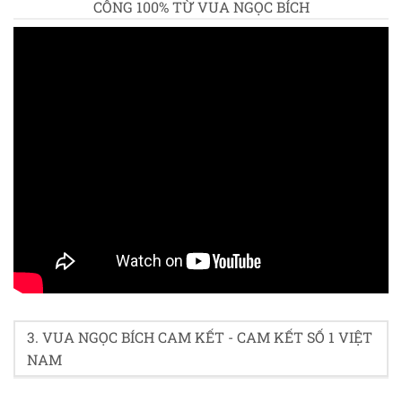
CÔNG 100% TỪ VUA NGỌC BÍCH
4.9/5 - (10 bình chọn)
3. VUA NGỌC BÍCH CAM KẾT - CAM KẾT SỐ 1 VIỆT
NAM