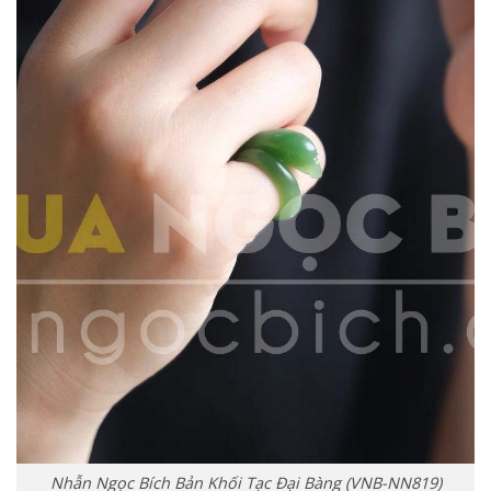
Nhẫn Ngọc Bích Bản Khối Tạc Đại Bàng (VNB-NN819)