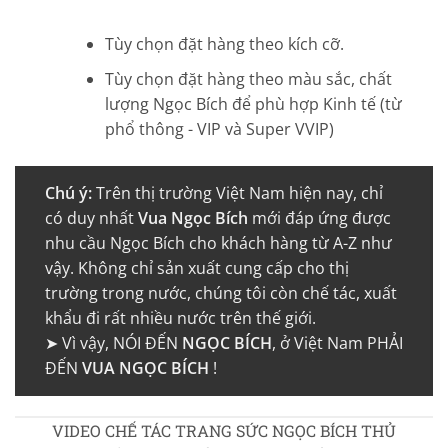
Tùy chọn đặt hàng theo kích cỡ.
Tùy chọn đặt hàng theo màu sắc, chất
lượng Ngọc Bích để phù hợp Kinh tế (từ
phổ thông - VIP và Super VVIP)
Chú ý:
Trên thị trường Việt Nam hiện nay, chỉ
có duy nhất
Vua Ngọc Bích
mới đáp ứng được
nhu cầu Ngọc Bích cho khách hàng từ A-Z như
vậy. Không chỉ sản xuất cung cấp cho thị
trường trong nước, chúng tôi còn chế tác, xuất
khẩu đi rất nhiều nước trên thế giới.
➤ Vì vậy, NÓI ĐẾN
NGỌC BÍCH
, ở Việt Nam PHẢI
ĐẾN
VUA NGỌC BÍCH
!
VIDEO CHẾ TÁC TRANG SỨC NGỌC BÍCH THỦ