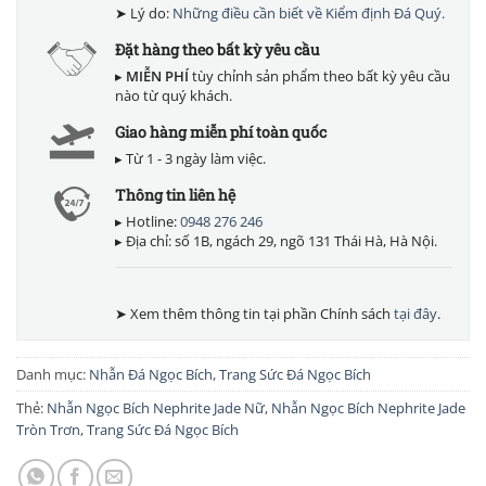
➤ Lý do:
Những điều cần biết về Kiểm định Đá Quý.
Đặt hàng theo bất kỳ yêu cầu
▸
MIỄN PHÍ
tùy chỉnh sản phẩm theo bất kỳ yêu cầu
nào từ quý khách.
Giao hàng miễn phí toàn quốc
▸ Từ 1 - 3 ngày làm việc.
Thông tin liên hệ
▸ Hotline:
0948 276 246
▸ Địa chỉ: số 1B, ngách 29, ngõ 131 Thái Hà, Hà Nội.
➤ Xem thêm thông tin tại phần Chính sách
tại đây
.
Danh mục:
Nhẫn Đá Ngọc Bích
,
Trang Sức Đá Ngọc Bích
Thẻ:
Nhẫn Ngọc Bích Nephrite Jade Nữ
,
Nhẫn Ngọc Bích Nephrite Jade
Tròn Trơn
,
Trang Sức Đá Ngọc Bích