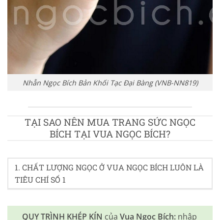
Nhẫn Ngọc Bích Bản Khối Tạc Đại Bàng (VNB-NN819)
TẠI SAO NÊN MUA TRANG SỨC NGỌC
BÍCH TẠI VUA NGỌC BÍCH?
1. CHẤT LƯỢNG NGỌC Ở VUA NGỌC BÍCH LUÔN LÀ
TIÊU CHÍ SỐ 1
QUY TRÌNH KHÉP KÍN
của
Vua Ngọc Bích:
nhập