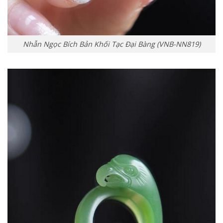
Nhẫn Ngọc Bích Bản Khối Tạc Đại Bàng (VNB-NN819)