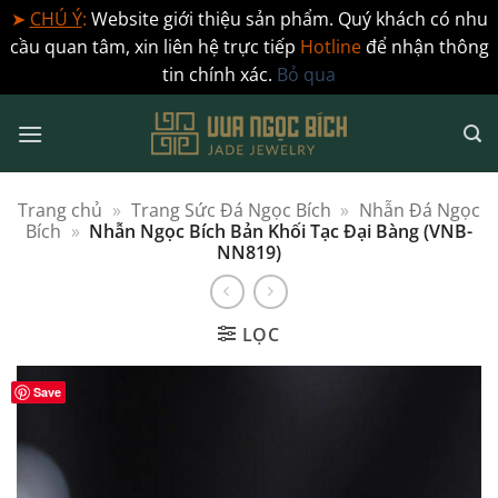
➤
CHÚ Ý
:
Website giới thiệu sản phẩm. Quý khách có nhu
cầu quan tâm, xin liên hệ trực tiếp
Hotline
để nhận thông
tin chính xác.
Bỏ qua
Bỏ
qua
nội
dung
Trang chủ
»
Trang Sức Đá Ngọc Bích
»
Nhẫn Đá Ngọc
Bích
»
Nhẫn Ngọc Bích Bản Khối Tạc Đại Bàng (VNB-
NN819)
LỌC
Save