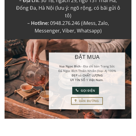
–
Địa chỉ:
Số 1B, ngách 29, ngõ 131 Thái Hà,
Đống Đa, Hà Nội (lưu ý: ngõ rộng, có bãi gửi ô
tô)
–
Hotline:
0948.276.246 (iMess, Zalo,
Messenger, Viber, Whatsapp)
ĐẶT MUA
Vua Ngọc Bích
- Địa chỉ bán Trang Sức
Đá Ngọc Bích Thiên Nhiên (loại A) 100%
ĐẸP
và
CHẤT LƯỢNG
UY TÍN SỐ 1 Việt Nam
.
GỌI ĐIỆN
DẪN ĐƯỜNG