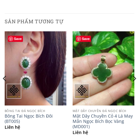
SẢN PHẨM TƯƠNG TỰ
Save
Save
BÔNG TAI ĐÁ NGỌC BÍCH
MẶT DÂY CHUYỀN ĐÁ NGỌC BÍCH
Bông Tai Ngọc Bích Đôi
Mặt Dây Chuyền Cỏ 4 Lá May
(BT005)
Mắn Ngọc Bích Bọc Vàng
(MD001)
Liên hệ
Liên hệ