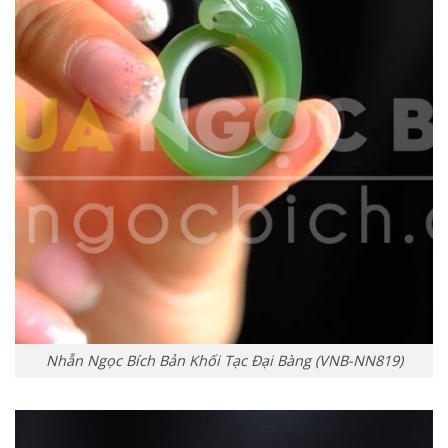
Nhẫn Ngọc Bích Bản Khối Tạc Đại Bàng (VNB-NN819)