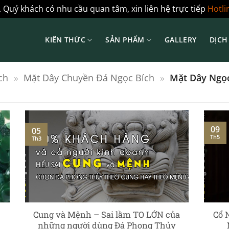
 Quý khách có nhu cầu quan tâm, xin liên hệ trực tiếp
Hotli
KIẾN THỨC
SẢN PHẨM
GALLERY
DỊCH
ch
»
Mặt Dây Chuyền Đá Ngọc Bích
»
Mặt Dây Ngọc
09
05
Th5
Th3
Cung và Mệnh – Sai lầm TO LỚN của
Cổ 
những người dùng Đá Phong Thủy