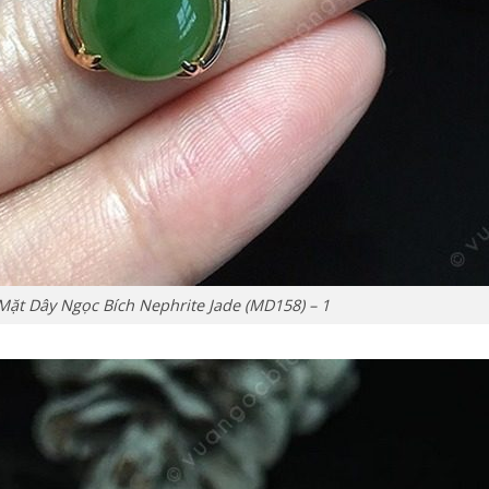
Mặt Dây Ngọc Bích Nephrite Jade (MD158) – 1