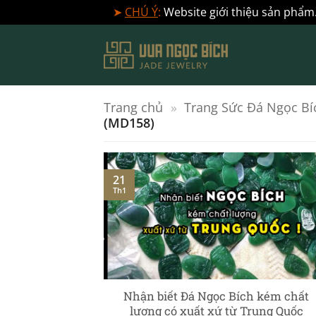
➤
CHÚ Ý
:
Website giới thiệu sản phẩm.
Bỏ
qua
nội
dung
Trang chủ
»
Trang Sức Đá Ngọc Bí
(MD158)
21
Th1
] – Ngọc Phỉ
Nhận biết Đá Ngọc Bích kém chất
c chuyên sâu
lượng có xuất xứ từ Trung Quốc