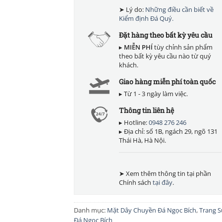
➤ Lý do:
Những điều cần biết về
Kiểm định Đá Quý.
Đặt hàng theo bất kỳ yêu cầu
▸
MIỄN PHÍ
tùy chỉnh sản phẩm
theo bất kỳ yêu cầu nào từ quý
khách.
Giao hàng miễn phí toàn quốc
▸ Từ 1 - 3 ngày làm việc.
Thông tin liên hệ
▸ Hotline:
0948 276 246
▸ Địa chỉ: số 1B, ngách 29, ngõ 131
Thái Hà, Hà Nội.
➤ Xem thêm thông tin tại phần
Chính sách
tại đây
.
Danh mục:
Mặt Dây Chuyền Đá Ngọc Bích
,
Trang S
Đá Ngọc Bích