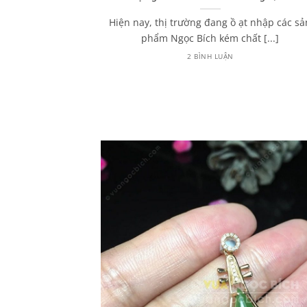
húy từ A – Z
Hiện nay, thị trường đang ồ ạt nhập các sả
 đến Ngọc Phỉ
phẩm Ngọc Bích kém chất [...]
hường sẽ [...]
2 BÌNH LUẬN