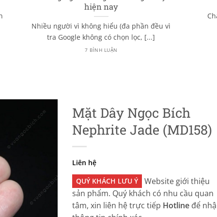
hiện nay
n
Ch
Nhiều người vì không hiểu (đa phần đều vì
tra Google không có chọn lọc, [...]
7 BÌNH LUẬN
Mặt Dây Ngọc Bích
Nephrite Jade (MD158)
Liên hệ
Website giới thiệu
QUÝ KHÁCH LƯU Ý
sản phẩm. Quý khách có nhu cầu quan
tâm, xin liên hệ trực tiếp
Hotline
để nhậ