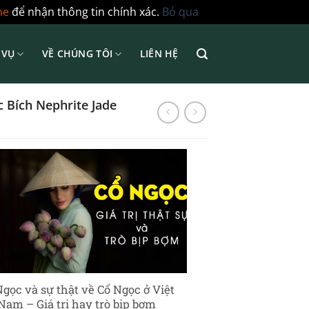
ne
để nhận thông tin chính xác.
Bỏ qua
 VỤ
VỀ CHÚNG TÔI
LIÊN HỆ
 Bích Nephrite Jade
Ngọc và sự thật về Cổ Ngọc ở Việt
Nam – Giá trị hay trò bịp bợm