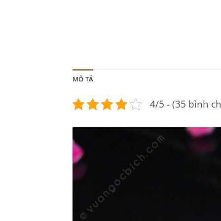
MÔ TẢ
4/5 - (35 bình c