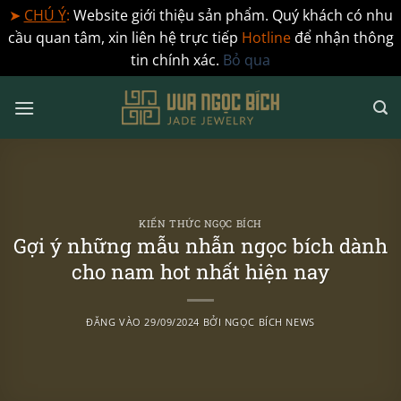
➤
CHÚ Ý
:
Website giới thiệu sản phẩm. Quý khách có nhu
cầu quan tâm, xin liên hệ trực tiếp
Hotline
để nhận thông
tin chính xác.
Bỏ qua
Bỏ
qua
nội
dung
KIẾN THỨC NGỌC BÍCH
Gợi ý những mẫu nhẫn ngọc bích dành
cho nam hot nhất hiện nay
ĐĂNG VÀO
29/09/2024
BỞI
NGỌC BÍCH NEWS