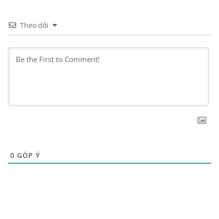
Theo dõi
0
GÓP Ý