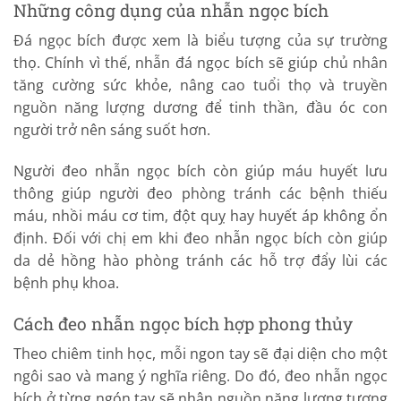
Những công dụng của nhẫn ngọc bích
Đá ngọc bích được xem là biểu tượng của sự trường
thọ. Chính vì thế, nhẫn đá ngọc bích sẽ giúp chủ nhân
tăng cường sức khỏe, nâng cao tuổi thọ và truyền
nguồn năng lượng dương để tinh thần, đầu óc con
người trở nên sáng suốt hơn.
Người đeo nhẫn ngọc bích còn giúp máu huyết lưu
thông giúp người đeo phòng tránh các bệnh thiếu
máu, nhồi máu cơ tim, đột quỵ hay huyết áp không ổn
định. Đối với chị em khi đeo nhẫn ngọc bích còn giúp
da dẻ hồng hào phòng tránh các hỗ trợ đẩy lùi các
bệnh phụ khoa.
Cách đeo nhẫn ngọc bích hợp phong thủy
Theo chiêm tinh học, mỗi ngon tay sẽ đại diện cho một
ngôi sao và mang ý nghĩa riêng. Do đó, đeo nhẫn ngọc
bích ở từng ngón tay sẽ nhận nguồn năng lượng tương