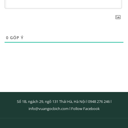
0
GÓP Ý
Số 1B, ngách 29, ngõ 131 Thái Hà, Hà Nội l
0948 276 246
l
info@vuangocbich.com
l
Follow Facebook