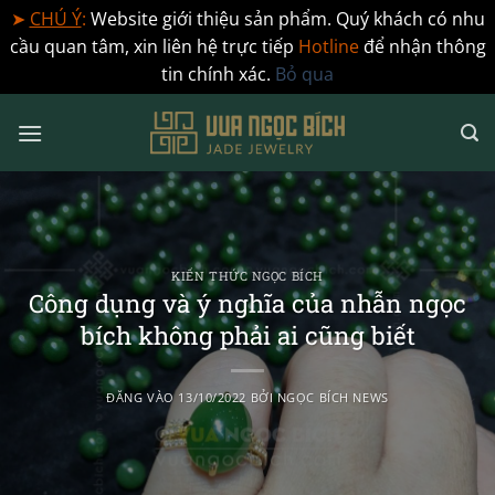
➤
CHÚ Ý
:
Website giới thiệu sản phẩm. Quý khách có nhu
cầu quan tâm, xin liên hệ trực tiếp
Hotline
để nhận thông
tin chính xác.
Bỏ qua
Bỏ
qua
nội
dung
KIẾN THỨC NGỌC BÍCH
Công dụng và ý nghĩa của nhẫn ngọc
bích không phải ai cũng biết
ĐĂNG VÀO
13/10/2022
BỞI
NGỌC BÍCH NEWS