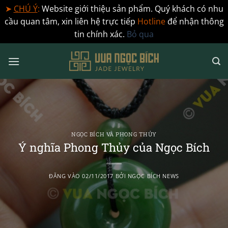
➤
CHÚ Ý
:
Website giới thiệu sản phẩm. Quý khách có nhu
cầu quan tâm, xin liên hệ trực tiếp
Hotline
để nhận thông
tin chính xác.
Bỏ qua
Bỏ
qua
nội
dung
NGỌC BÍCH VÀ PHONG THỦY
Ý nghĩa Phong Thủy của Ngọc Bích
ĐĂNG VÀO
02/11/2017
BỞI
NGỌC BÍCH NEWS