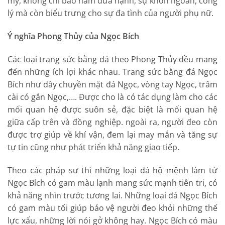
mỹ, không chỉ bao hàm đứa hạnh, sự khôn ngoan, công
lý mà còn biểu trưng cho sự đa tình của người phụ nữ.
Ý nghĩa Phong Thủy của Ngọc Bích
Các loại trang sức bằng đá theo Phong Thủy đều mang
đến những ích lợi khác nhau. Trang sức bằng đá Ngọc
Bích như dây chuyền mặt đá Ngọc, vòng tay Ngọc, trâm
cài có gắn Ngọc,…. Được cho là có tác dụng làm cho các
mối quan hệ được suôn sẻ, đặc biệt là mối quan hệ
giữa cấp trên và đồng nghiệp. ngoài ra, người đeo còn
được trợ giúp về khí vận, đem lại may mắn và tăng sự
tự tin cũng như phát triển khả năng giao tiếp.
Theo các pháp sư thì những loại đá hộ mệnh làm từ
Ngọc Bích có gam màu lạnh mang sức mạnh tiên tri, có
khả năng nhìn trước tương lai. Những loại đá Ngọc Bích
có gam màu tối giúp bảo vệ người đeo khỏi những thế
lực xấu, những lời nói gở không hay. Ngọc Bích có màu