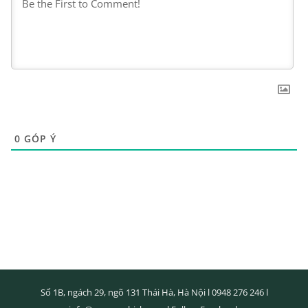
0
GÓP Ý
Số 1B, ngách 29, ngõ 131 Thái Hà, Hà Nội l
0948 276 246
l