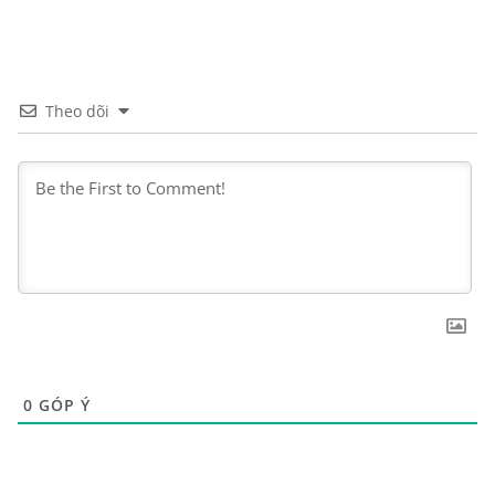
Theo dõi
0
GÓP Ý