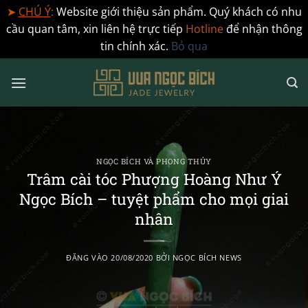
➤
CHÚ Ý
:
Website giới thiệu sản phẩm. Quý khách có nhu
cầu quan tâm, xin liên hệ trực tiếp
Hotline
để nhận thông
tin chính xác.
Bỏ qua
Bỏ
qua
nội
dung
NGỌC BÍCH VÀ PHONG THỦY
Trâm cài tóc Phượng Hoàng Như Ý
Ngọc Bích – tuyệt phẩm cho mọi giai
nhân
ĐĂNG VÀO
20/08/2020
BỞI
NGỌC BÍCH NEWS