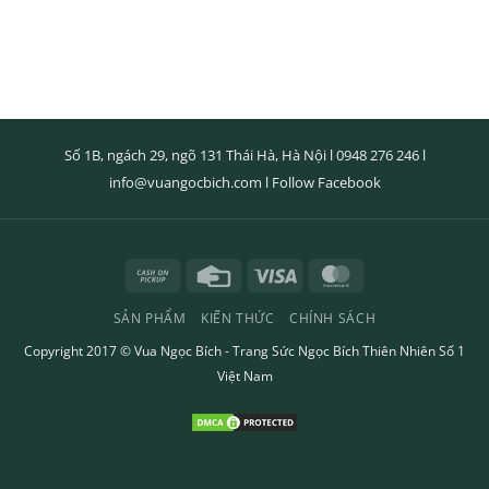
Số 1B, ngách 29, ngõ 131 Thái Hà, Hà Nội l
0948 276 246
l
info@vuangocbich.com
l
Follow Facebook
Cash
Credit
Visa
MasterCard
on
Card
SẢN PHẨM
KIẾN THỨC
CHÍNH SÁCH
Pickup
Copyright 2017 ©
Vua Ngọc Bích
- Trang Sức Ngọc Bích Thiên Nhiên Số 1
Việt Nam