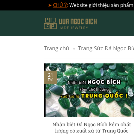
➤
CHÚ Ý
:
Website giới thiệu sản phẩm.
Bỏ
qua
nội
dung
Trang chủ
»
Trang Sức Đá Ngọc Bí
21
Th1
] – Ngọc Phỉ
Nhận biết Đá Ngọc Bích kém chất
c chuyên sâu
lượng có xuất xứ từ Trung Quốc