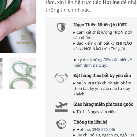
tâm, xin liên hệ trực tiếp
Hotline
để nhậ
thông tin chính xác.
Ngọc Thiên Nhiên (A) 100%
▸ Cam kết chất lượng
TRỌN ĐỜI
sản phẩm.
▸ Bao kiểm định bất kỳ
KHI NÀO
và tại
NƠI NÀO
trên Thế giới.
➤ Lý do:
Những điều cần biết về
Kiểm định Đá Quý.
Đặt hàng theo bất kỳ yêu cầu
▸
MIỄN PHÍ
tùy chỉnh sản phẩm
theo bất kỳ yêu cầu nào từ quý
khách.
Giao hàng miễn phí toàn quốc
▸ Từ 1 - 3 ngày làm việc.
Thông tin liên hệ
▸ Hotline:
0948 276 246
▸ Địa chỉ: số 1B, ngách 29, ngõ 131