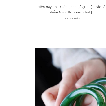
húy từ A – Z
Hiện nay, thị trường đang ồ ạt nhập các sả
 đến Ngọc Phỉ
phẩm Ngọc Bích kém chất [...]
hường sẽ [...]
2 BÌNH LUẬN