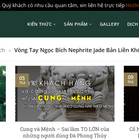
 Quý khách có nhu cầu quan tâm, xin liên hệ trực tiếp
Hotli
KIẾN THỨC
SẢN PHẨM
GALLERY
DỊCH
ch
»
Vòng Tay Ngọc Bích Nephrite Jade Bản Liền Kh
09
05
Th5
Th3
Cung và Mệnh – Sai lầm TO LỚN của
Cổ 
những người dùng Đá Phong Thủy