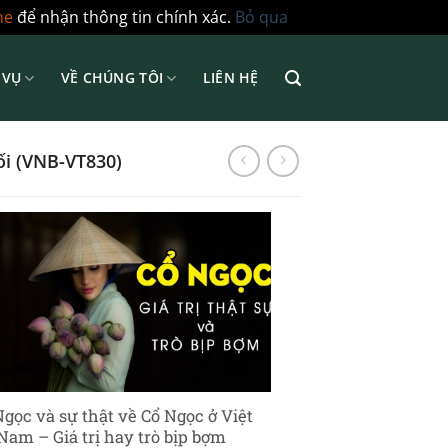
ne
để nhận thông tin chính xác.
Bỏ qua
 VỤ
VỀ CHÚNG TÔI
LIÊN HỆ
ối (VNB-VT830)
Ngọc và sự thật về Cổ Ngọc ở Việt
Nam – Giá trị hay trò bịp bợm