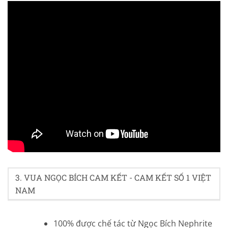
4.5/5 - (20 bình chọn)
3. VUA NGỌC BÍCH CAM KẾT - CAM KẾT SỐ 1 VIỆT
NAM
100% được chế tác từ Ngọc Bích Nephrite