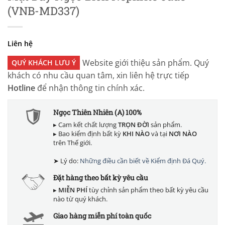
(VNB-MD337)
Liên hệ
Website giới thiệu sản phẩm. Quý
QUÝ KHÁCH LƯU Ý
khách có nhu cầu quan tâm, xin liên hệ trực tiếp
Hotline
để nhận thông tin chính xác.
Ngọc Thiên Nhiên (A) 100%
▸ Cam kết chất lượng
TRỌN ĐỜI
sản phẩm.
▸ Bao kiểm định bất kỳ
KHI NÀO
và tại
NƠI NÀO
trên Thế giới.
➤ Lý do:
Những điều cần biết về Kiểm định Đá Quý.
Đặt hàng theo bất kỳ yêu cầu
▸
MIỄN PHÍ
tùy chỉnh sản phẩm theo bất kỳ yêu cầu
nào từ quý khách.
Giao hàng miễn phí toàn quốc