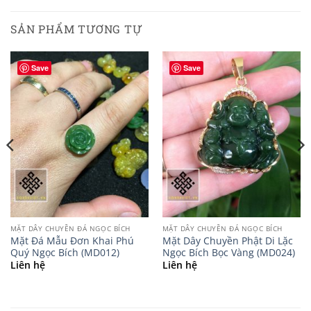
SẢN PHẨM TƯƠNG TỰ
Save
Save
MẶT DÂY CHUYỀN ĐÁ NGỌC BÍCH
MẶT DÂY CHUYỀN ĐÁ NGỌC BÍCH
Mặt Đá Mẫu Đơn Khai Phú
Mặt Dây Chuyền Phật Di Lặc
Quý Ngọc Bích (MD012)
Ngọc Bích Bọc Vàng (MD024)
Liên hệ
Liên hệ