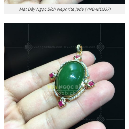
Mặt Dây Ngọc Bích Nephrite Jade (VNB-MD337)