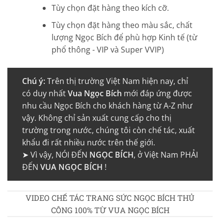
Tùy chọn đặt hàng theo kích cỡ.
Tùy chọn đặt hàng theo màu sắc, chất
lượng Ngọc Bích để phù hợp Kinh tế (từ
phổ thông - VIP và Super VVIP)
Chú ý:
Trên thị trường Việt Nam hiện nay, chỉ
có duy nhất
Vua Ngọc Bích
mới đáp ứng được
nhu cầu Ngọc Bích cho khách hàng từ A-Z như
vậy. Không chỉ sản xuất cung cấp cho thị
trường trong nước, chúng tôi còn chế tác, xuất
khẩu đi rất nhiều nước trên thế giới.
➤ Vì vậy, NÓI ĐẾN
NGỌC BÍCH
, ở Việt Nam PHẢI
ĐẾN
VUA NGỌC BÍCH
!
VIDEO CHẾ TÁC TRANG SỨC NGỌC BÍCH THỦ
CÔNG 100% TỪ VUA NGỌC BÍCH