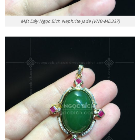
Mặt Dây Ngọc Bích Nephrite Jade (VNB-MD337)