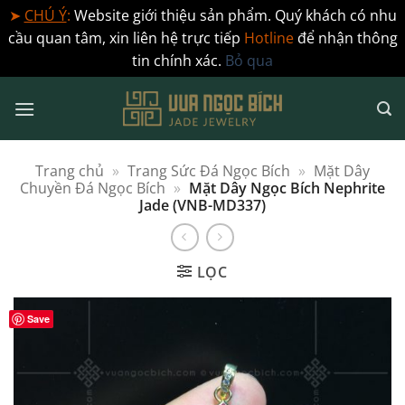
➤
CHÚ Ý
:
Website giới thiệu sản phẩm. Quý khách có nhu
cầu quan tâm, xin liên hệ trực tiếp
Hotline
để nhận thông
tin chính xác.
Bỏ qua
Bỏ
qua
nội
dung
Trang chủ
»
Trang Sức Đá Ngọc Bích
»
Mặt Dây
Chuyền Đá Ngọc Bích
»
Mặt Dây Ngọc Bích Nephrite
Jade (VNB-MD337)
LỌC
Save