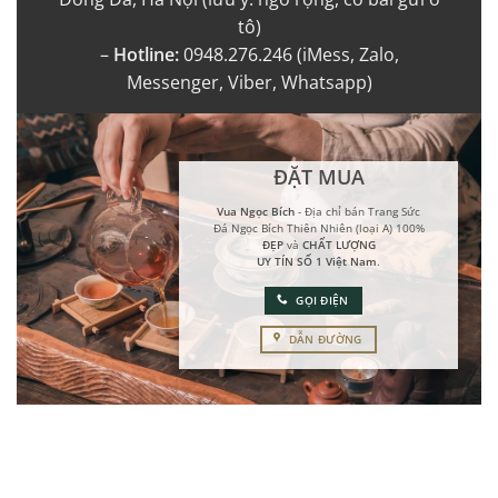
tô)
–
Hotline:
0948.276.246 (iMess, Zalo,
Messenger, Viber, Whatsapp)
ĐẶT MUA
Vua Ngọc Bích
- Địa chỉ bán Trang Sức
Đá Ngọc Bích Thiên Nhiên (loại A) 100%
ĐẸP
và
CHẤT LƯỢNG
UY TÍN SỐ 1 Việt Nam
.
GỌI ĐIỆN
DẪN ĐƯỜNG