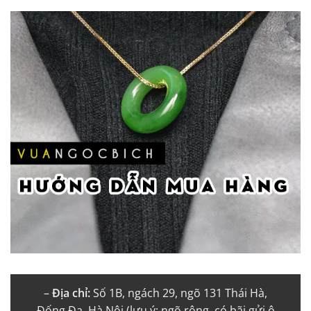
–
Địa chỉ:
Số 1B, ngách 29, ngõ 131 Thái Hà,
Đống Đa, Hà Nội (lưu ý: ngõ rộng, có bãi gửi ô