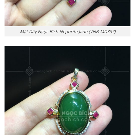
Mặt Dây Ngọc Bích Nephrite Jade (VNB-MD337)