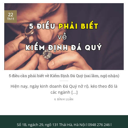
22
Th11
5 điều cần phải biết về Kiểm Định Đá Quý (sai lầm, ngộ nhận)
Hiện nay, ngày kinh doanh Đá Quý nở rộ, kéo theo đó là
các ngành [...]
6 BÌNH LUẬN
Số 1B, ngách 29, ngõ 131 Thái Hà, Hà Nội l
0948 276 246
l