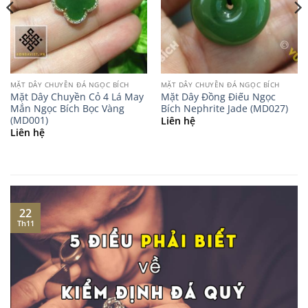
MẶT DÂY CHUYỀN ĐÁ NGỌC BÍCH
MẶT DÂY CHUYỀN ĐÁ NGỌC BÍCH
Mặt Dây Chuyền Cỏ 4 Lá May
Mặt Dây Đồng Điếu Ngọc
Mắn Ngọc Bích Bọc Vàng
Bích Nephrite Jade (MD027)
(MD001)
Liên hệ
Liên hệ
22
Th11