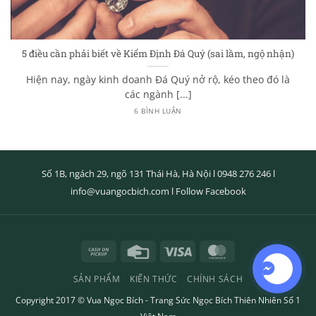
5 điều cần phải biết về Kiểm Định Đá Quý (sai lầm, ngộ nhận)
Hiện nay, ngày kinh doanh Đá Quý nở rộ, kéo theo đó là
các ngành [...]
6 BÌNH LUẬN
Số 1B, ngách 29, ngõ 131 Thái Hà, Hà Nội l
0948 276 246
l
info@vuangocbich.com
l
Follow Facebook
Cash
Credit
Visa
MasterCard
on
Card
SẢN PHẨM
KIẾN THỨC
CHÍNH SÁCH
Pickup
Copyright 2017 ©
Vua Ngọc Bích
- Trang Sức Ngọc Bích Thiên Nhiên Số 1