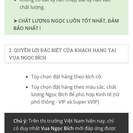
chất lượng.
➤ CHẤT LƯỢNG NGỌC LUÔN TỐT NHẤT, ĐẢM
BẢO NHẤT !
2. QUYỀN LỢI ĐẶC BIỆT CỦA KHÁCH HÀNG TẠI
VUA NGỌC BÍCH
Tùy chọn đặt hàng theo kích cỡ.
Tùy chọn đặt hàng theo màu sắc, chất
lượng Ngọc Bích để phù hợp Kinh tế (từ
phổ thông - VIP và Super VVIP)
Chú ý:
Trên thị trường Việt Nam hiện nay, chỉ
có duy nhất
Vua Ngọc Bích
mới đáp ứng được