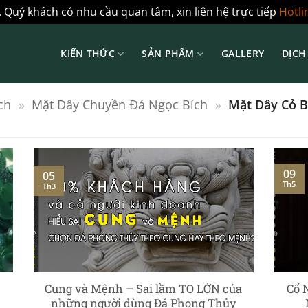
 Quý khách có nhu cầu quan tâm, xin liên hệ trực tiếp
Hotli
KIẾN THỨC
SẢN PHẨM
GALLERY
DỊCH
ch
»
Mặt Dây Chuyền Đá Ngọc Bích
»
Mặt Dây Cỏ B
09
05
Th5
Th3
Cung và Mệnh – Sai lầm TO LỚN của
Cổ 
những người dùng Đá Phong Thủy