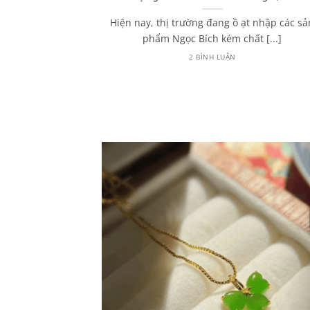
húy từ A – Z
Hiện nay, thị trường đang ồ ạt nhập các sả
 đến Ngọc Phỉ
phẩm Ngọc Bích kém chất [...]
hường sẽ [...]
2 BÌNH LUẬN