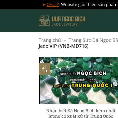
➤
CHÚ Ý
:
Website giới thiệu sản phẩm.
Bỏ
qua
nội
dung
Trang chủ
»
Trang Sức Đá Ngọc Bí
Jade VIP (VNB-MD716)
21
Th1
] – Ngọc Phỉ
Nhận biết Đá Ngọc Bích kém chất
c chuyên sâu
lượng có xuất xứ từ Trung Quốc