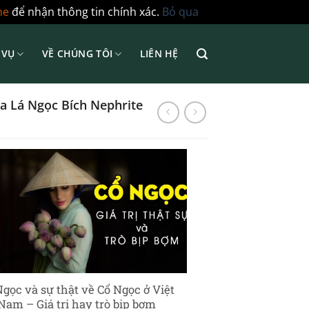
ne
để nhận thông tin chính xác.
Bỏ qua
 VỤ
VỀ CHÚNG TÔI
LIÊN HỆ
a Lá Ngọc Bích Nephrite
Ngọc và sự thật về Cổ Ngọc ở Việt
Nam – Giá trị hay trò bịp bợm