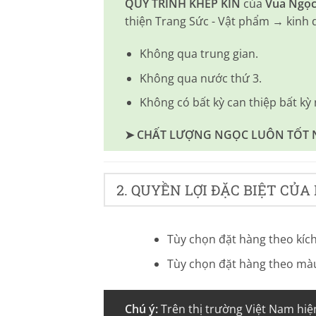
QUY TRÌNH KHÉP KÍN
của
Vua Ngọc
thiện Trang Sức - Vật phẩm → kinh
Không qua trung gian.
Không qua nước thứ 3.
Không có bất kỳ can thiệp bất kỳ
➤ CHẤT LƯỢNG NGỌC LUÔN TỐT N
2. QUYỀN LỢI ĐẶC BIỆT CỦ
Tùy chọn đặt hàng theo kích
Tùy chọn đặt hàng theo màu 
Chú ý:
Trên thị trường Việt Nam hiệ