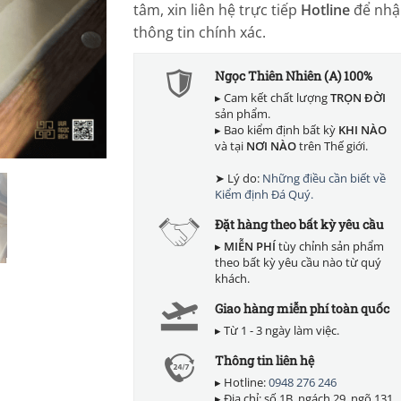
tâm, xin liên hệ trực tiếp
Hotline
để nhậ
thông tin chính xác.
Ngọc Thiên Nhiên (A) 100%
▸ Cam kết chất lượng
TRỌN ĐỜI
sản phẩm.
▸ Bao kiểm định bất kỳ
KHI NÀO
và tại
NƠI NÀO
trên Thế giới.
➤ Lý do:
Những điều cần biết về
Kiểm định Đá Quý.
Đặt hàng theo bất kỳ yêu cầu
▸
MIỄN PHÍ
tùy chỉnh sản phẩm
theo bất kỳ yêu cầu nào từ quý
khách.
Giao hàng miễn phí toàn quốc
▸ Từ 1 - 3 ngày làm việc.
Thông tin liên hệ
▸ Hotline:
0948 276 246
▸ Địa chỉ: số 1B, ngách 29, ngõ 131