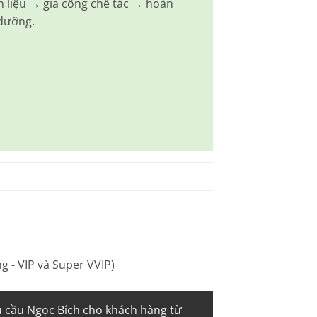
 liệu → gia công chế tác → hoàn
 dưỡng.
 - VIP và Super VVIP)
 cầu Ngọc Bích cho khách hàng từ