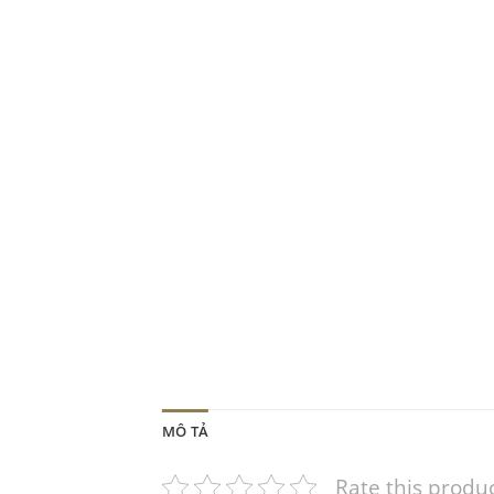
MÔ TẢ
Rate this produ