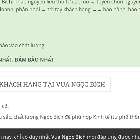
 Bích:
nhập nguyên liệu thô từ các mỏ → tuyển chọn nguyên
 doanh, phân phối → tới tay khách hàng ←→ bảo hành, bảo
 nào vào chất lượng.
HẤT, ĐẢM BẢO NHẤT !
A KHÁCH HÀNG TẠI VUA NGỌC BÍCH
 cỡ.
sắc, chất lượng Ngọc Bích để phù hợp Kinh tế (từ phổ thông
n nay, chỉ có duy nhất
Vua Ngọc Bích
mới đáp ứng được nhu