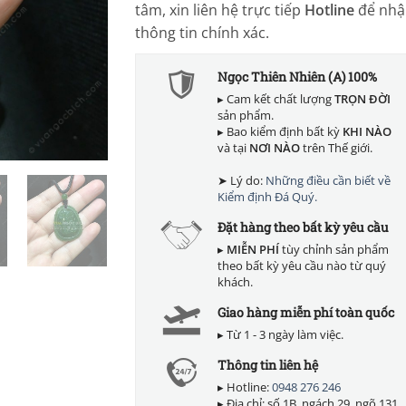
tâm, xin liên hệ trực tiếp
Hotline
để nhậ
thông tin chính xác.
Ngọc Thiên Nhiên (A) 100%
▸ Cam kết chất lượng
TRỌN ĐỜI
sản phẩm.
▸ Bao kiểm định bất kỳ
KHI NÀO
và tại
NƠI NÀO
trên Thế giới.
➤ Lý do:
Những điều cần biết về
Kiểm định Đá Quý.
Đặt hàng theo bất kỳ yêu cầu
▸
MIỄN PHÍ
tùy chỉnh sản phẩm
theo bất kỳ yêu cầu nào từ quý
khách.
Giao hàng miễn phí toàn quốc
▸ Từ 1 - 3 ngày làm việc.
Thông tin liên hệ
▸ Hotline:
0948 276 246
▸ Địa chỉ: số 1B, ngách 29, ngõ 131