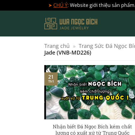
➤
CHÚ Ý
:
Website giới thiệu sản phẩm.
Bỏ
qua
nội
dung
Trang chủ
»
Trang Sức Đá Ngọc Bí
Jade (VNB-MD226)
21
Th1
] – Ngọc Phỉ
Nhận biết Đá Ngọc Bích kém chất
c chuyên sâu
lượng có xuất xứ từ Trung Quốc