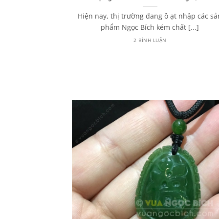
húy từ A – Z
Hiện nay, thị trường đang ồ ạt nhập các sả
 đến Ngọc Phỉ
phẩm Ngọc Bích kém chất [...]
hường sẽ [...]
2 BÌNH LUẬN