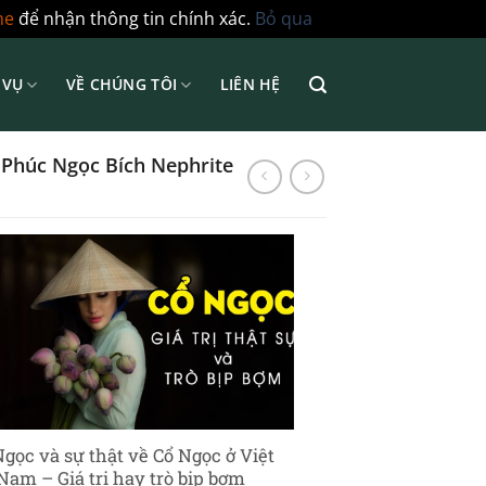
ne
để nhận thông tin chính xác.
Bỏ qua
 VỤ
VỀ CHÚNG TÔI
LIÊN HỆ
Phúc Ngọc Bích Nephrite
Ngọc và sự thật về Cổ Ngọc ở Việt
Nam – Giá trị hay trò bịp bợm