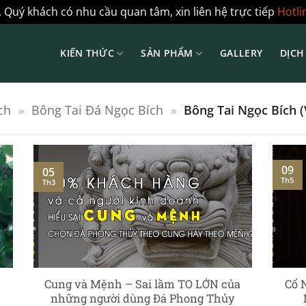
 Quý khách có nhu cầu quan tâm, xin liên hệ trực tiếp
Hotli
KIẾN THỨC
SẢN PHẨM
GALLERY
DỊCH
ch
»
Bông Tai Đá Ngọc Bích
»
Bông Tai Ngọc Bích 
09
05
Th5
Th3
Cung và Mệnh – Sai lầm TO LỚN của
Cổ 
những người dùng Đá Phong Thủy