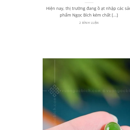
húy từ A – Z
Hiện nay, thị trường đang ồ ạt nhập các sả
 đến Ngọc Phỉ
phẩm Ngọc Bích kém chất [...]
hường sẽ [...]
2 BÌNH LUẬN