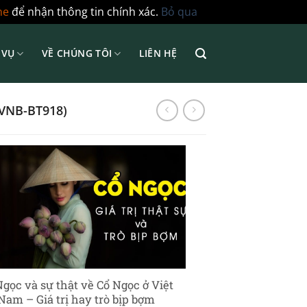
ne
để nhận thông tin chính xác.
Bỏ qua
 VỤ
VỀ CHÚNG TÔI
LIÊN HỆ
(VNB-BT918)
Ngọc và sự thật về Cổ Ngọc ở Việt
Nam – Giá trị hay trò bịp bợm