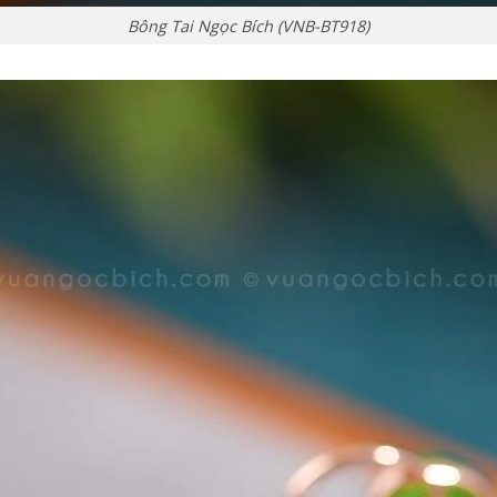
Bông Tai Ngọc Bích (VNB-BT918)