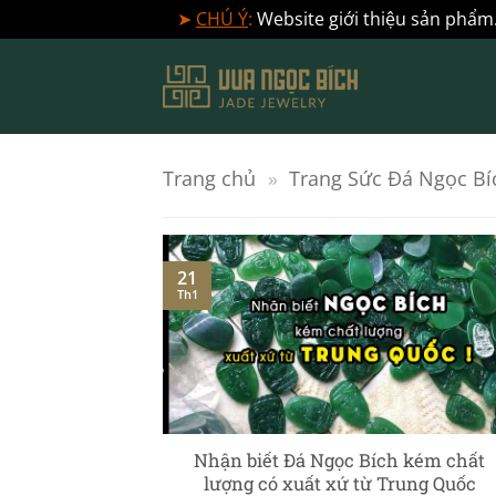
➤
CHÚ Ý
:
Website giới thiệu sản phẩm.
Bỏ
qua
nội
dung
Trang chủ
»
Trang Sức Đá Ngọc Bí
21
Th1
] – Ngọc Phỉ
Nhận biết Đá Ngọc Bích kém chất
c chuyên sâu
lượng có xuất xứ từ Trung Quốc