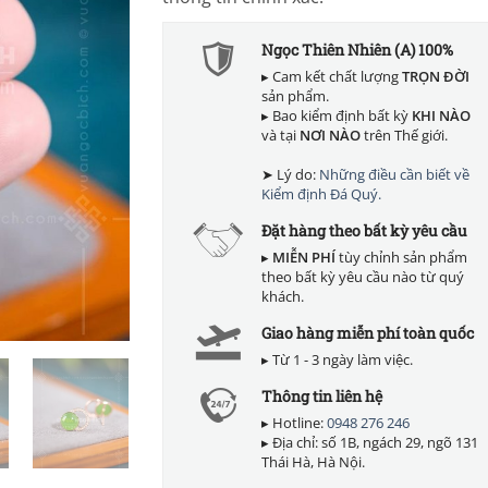
Ngọc Thiên Nhiên (A) 100%
▸ Cam kết chất lượng
TRỌN ĐỜI
sản phẩm.
▸ Bao kiểm định bất kỳ
KHI NÀO
và tại
NƠI NÀO
trên Thế giới.
➤ Lý do:
Những điều cần biết về
Kiểm định Đá Quý.
Đặt hàng theo bất kỳ yêu cầu
▸
MIỄN PHÍ
tùy chỉnh sản phẩm
theo bất kỳ yêu cầu nào từ quý
khách.
Giao hàng miễn phí toàn quốc
▸ Từ 1 - 3 ngày làm việc.
Thông tin liên hệ
▸ Hotline:
0948 276 246
▸ Địa chỉ: số 1B, ngách 29, ngõ 131
Thái Hà, Hà Nội.