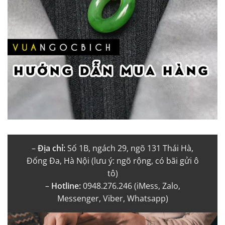
–
Địa chỉ:
Số 1B, ngách 29, ngõ 131 Thái Hà,
Đống Đa, Hà Nội (lưu ý: ngõ rộng, có bãi gửi ô
tô)
–
Hotline:
0948.276.246 (iMess, Zalo,
Messenger, Viber, Whatsapp)