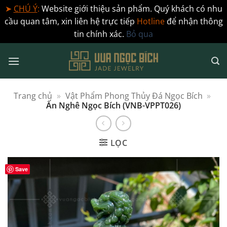
➤
CHÚ Ý
:
Website giới thiệu sản phẩm. Quý khách có nhu
cầu quan tâm, xin liên hệ trực tiếp
Hotline
để nhận thông
tin chính xác.
Bỏ qua
Bỏ
qua
nội
dung
Trang chủ
»
Vật Phẩm Phong Thủy Đá Ngọc Bích
»
Ấn Nghê Ngọc Bích (VNB-VPPT026)
LỌC
Save