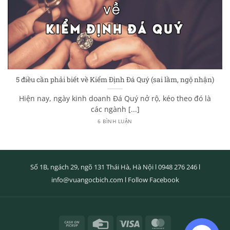
5 điều cần phải biết về Kiểm Định Đá Quý (sai lầm, ngộ nhận)
Hiện nay, ngày kinh doanh Đá Quý nở rộ, kéo theo đó là
các ngành [...]
6 BÌNH LUẬN
Số 1B, ngách 29, ngõ 131 Thái Hà, Hà Nội l
0948 276 246
l
info@vuangocbich.com
l
Follow Facebook
Cash
Credit
Visa
MasterCard