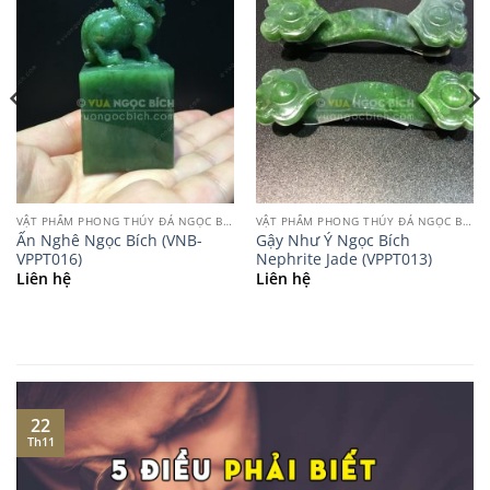
VẬT PHẨM PHONG THỦY ĐÁ NGỌC BÍCH
VẬT PHẨM PHONG THỦY ĐÁ NGỌC BÍCH
Ấn Nghê Ngọc Bích (VNB-
Gậy Như Ý Ngọc Bích
VPPT016)
Nephrite Jade (VPPT013)
Liên hệ
Liên hệ
22
Th11