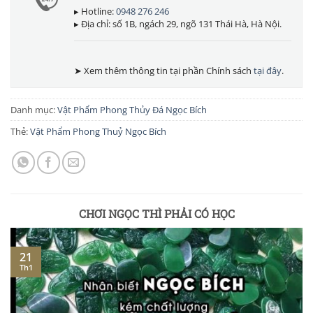
▸ Hotline:
0948 276 246
▸ Địa chỉ: số 1B, ngách 29, ngõ 131 Thái Hà, Hà Nội.
➤ Xem thêm thông tin tại phần Chính sách
tại đây
.
Danh mục:
Vật Phẩm Phong Thủy Đá Ngọc Bích
Thẻ:
Vật Phẩm Phong Thuỷ Ngọc Bích
CHƠI NGỌC THÌ PHẢI CÓ HỌC
21
Th1