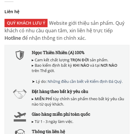
Liên hệ
Website giới thiệu sản phẩm. Quý
QUÝ KHÁCH LƯU Ý
khách có nhu cầu quan tâm, xin liên hệ trực tiếp
Hotline
để nhận thông tin chính xác.
Ngọc Thiên Nhiên (A) 100%
▸ Cam kết chất lượng
TRỌN ĐỜI
sản phẩm.
▸ Bao kiểm định bất kỳ
KHI NÀO
và tại
NƠI NÀO
trên Thế giới.
➤ Lý do:
Những điều cần biết về Kiểm định Đá Quý.
Đặt hàng theo bất kỳ yêu cầu
▸
MIỄN PHÍ
tùy chỉnh sản phẩm theo bất kỳ yêu cầu
nào từ quý khách.
Giao hàng miễn phí toàn quốc
▸ Từ 1 - 3 ngày làm việc.
Thông tin liên hệ