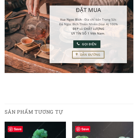
ĐẶT MUA
Vua Ngọc Bích
- Địa chỉ bán Trang Sức
Đá Ngọc Bích Thiên Nhiên (loại A) 100%
ĐẸP
và
CHẤT LƯỢNG
UY TÍN SỐ 1 Việt Nam
.
GỌI ĐIỆN
DẪN ĐƯỜNG
SẢN PHẨM TƯƠNG TỰ
Save
Save