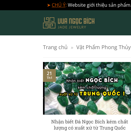
➤
CHÚ Ý
:
Website giới thiệu sản phẩm.
Bỏ
qua
nội
dung
Trang chủ
»
Vật Phẩm Phong Thủy
21
Th1
] – Ngọc Phỉ
Nhận biết Đá Ngọc Bích kém chất
c chuyên sâu
lượng có xuất xứ từ Trung Quốc