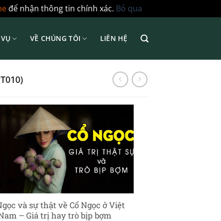
ne
để nhận thông tin chính xác.
Bỏ qua
 VỤ
VỀ CHÚNG TÔI
LIÊN HỆ
PT010)
Ngọc và sự thật về Cổ Ngọc ở Việt
Nam – Giá trị hay trò bịp bợm