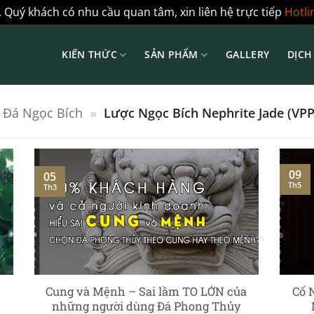
 Quý khách có nhu cầu quan tâm, xin liên hệ trực tiếp
Hotli
KIẾN THỨC
SẢN PHẨM
GALLERY
DỊCH
 Đá Ngọc Bích
»
Lược Ngọc Bích Nephrite Jade (VP
09
05
Th5
Th3
Cung và Mệnh – Sai lầm TO LỚN của
Cổ 
những người dùng Đá Phong Thủy