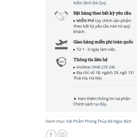
Kiểm định Đá Quý.
Đặt hàng theo bất kỳ yêu cầu
▸
MIỄN PHÍ
tùy chỉnh sản phẩm
theo bất kỳ yêu cầu nào từ quý
khách.
Giao hàng miễn phí toàn quốc
▸ Từ 1 - 3 ngày làm việc.
Thông tin liên hệ
▸ Hotline:
0948 276 246
▸ Địa chỉ: số 1B, ngách 29, ngõ 131
Thái Hà, Hà Nội.
➤ Xem thêm thông tin tại phần
Chính sách
tại đây
.
Danh mục:
Vật Phẩm Phong Thủy Đá Ngọc Bích