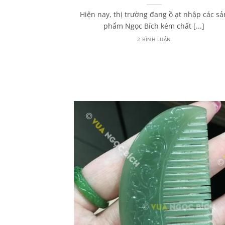
húy từ A – Z
Hiện nay, thị trường đang ồ ạt nhập các sả
 đến Ngọc Phỉ
phẩm Ngọc Bích kém chất [...]
hường sẽ [...]
2 BÌNH LUẬN