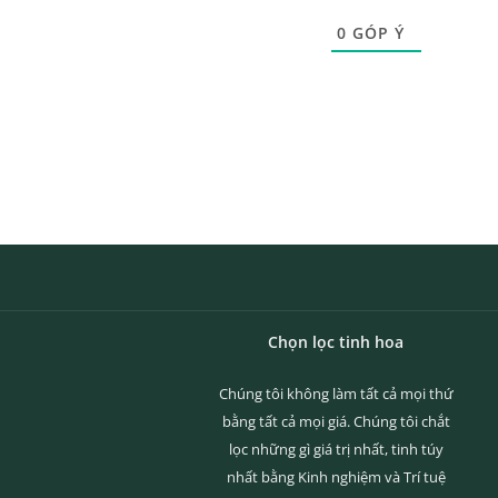
0
GÓP Ý
Chọn lọc tinh hoa
Chúng tôi không làm tất cả mọi thứ
bằng tất cả mọi giá. Chúng tôi chắt
lọc những gì giá trị nhất, tinh túy
nhất bằng Kinh nghiệm và Trí tuệ