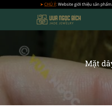
➤
CHÚ Ý
:
Website giới thiệu sản phẩm.
Bỏ
qua
nội
dung
Mặt dâ