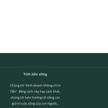
Tính bền vững
Chúng tôi "Kinh doanh không chỉ vì
Tiền". Bằng cách này hay cách khác,
chúng tôi luôn hướng tới nâng cao
giá trị cuộc sống của con Người...