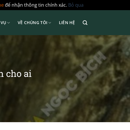
ne
để nhận thông tin chính xác.
Bỏ qua
 VỤ
VỀ CHÚNG TÔI
LIÊN HỆ
 cho ai