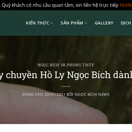
 Quý khách có nhu cầu quan tâm, xin liên hệ trực tiếp
Hotli
KIẾN THỨC
SẢN PHẨM
GALLERY
DỊCH
NGỌC BÍCH VÀ PHONG THỦY
y chuyền Hồ Ly Ngọc Bích dành
ĐĂNG VÀO
20/01/2021
BỞI
NGỌC BÍCH NEWS