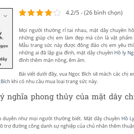
4.2/5 - (26 bình chọn)
a
Mọi người thường rỉ tai nhau, mặt dây chuyền hồ
y
những giúp chị em làm đẹp mà còn là vật phẩm c
h.
Mẫu trang sức này được đông đảo chị em yêu thíc
Ngọc
những ai đã lập gia đình, mặt dây chuyền
Hồ ly Ng
 dây
đình thêm mặn nồng, êm ấm.
h
Bài viết dưới đây, vua Ngọc Bích sẽ mách các chị
 Bích
khi có nhu cầu mua loại trang sức này.
ý nghĩa phong thủy của mặt dây c
n duyên như mọi người thường biết. Mặt dây chuyền
Hồ Ly
, hõ trợ đường công danh sự nghiệp của chủ nhân thêm thuận 