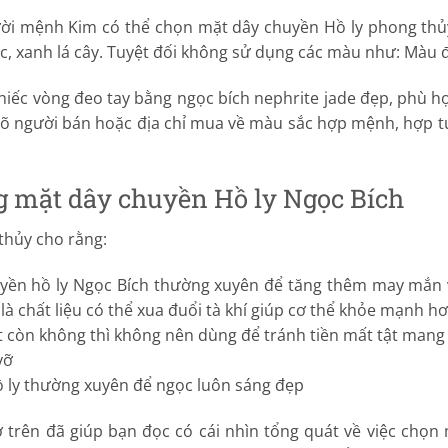
ời mệnh Kim có thể chọn mặt dây chuyền Hồ ly phong thủ
ục, xanh lá cây. Tuyệt đối không sử dụng các màu như: Màu
ếc vòng đeo tay bằng ngọc bích nephrite jade đẹp, phù hợp
 rõ người bán hoặc địa chỉ mua về màu sắc hợp mệnh, hợp t
g mặt dây chuyền Hồ ly Ngọc Bích
thủy cho rằng:
yền hồ ly Ngọc Bích thường xuyên để tăng thêm may mắn 
là chất liệu có thể xua đuổi tà khí giúp cơ thể khỏe mạnh h
t còn không thì không nên dùng để tránh tiền mất tật mang
vỡ
ồ ly thường xuyên để ngọc luôn sáng đẹp
ở trên đã giúp bạn đọc có cái nhìn tổng quát về việc chọ