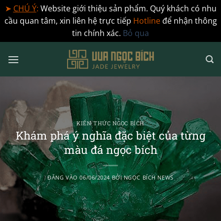
➤
CHÚ Ý
:
Website giới thiệu sản phẩm. Quý khách có nhu
cầu quan tâm, xin liên hệ trực tiếp
Hotline
để nhận thông
tin chính xác.
Bỏ qua
Bỏ
qua
nội
dung
KIẾN THỨC NGỌC BÍCH
Khám phá ý nghĩa đặc biệt của từng
màu đá ngọc bích
ĐĂNG VÀO
06/06/2024
BỞI
NGỌC BÍCH NEWS