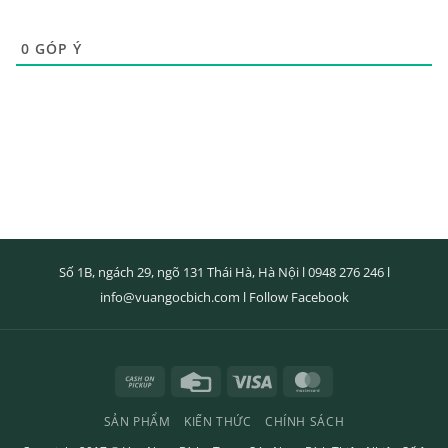
0
GÓP Ý
Số 1B, ngách 29, ngõ 131 Thái Hà, Hà Nội l
0948 276 246
l
info@vuangocbich.com
l
Follow Facebook
Cash
Credit
Visa
MasterCard
on
Card
SẢN PHẨM
KIẾN THỨC
CHÍNH SÁCH
Pickup