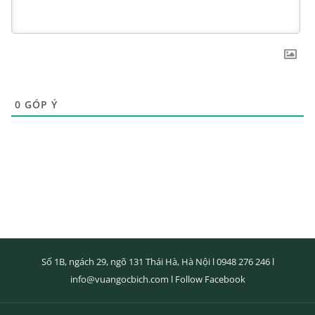
0
GÓP Ý
Số 1B, ngách 29, ngõ 131 Thái Hà, Hà Nội l
0948 276 246
l
info@vuangocbich.com
l
Follow Facebook