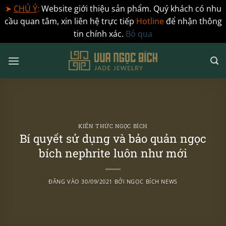
➤
CHÚ Ý
:
Website giới thiệu sản phẩm. Quý khách có nhu
cầu quan tâm, xin liên hệ trực tiếp
Hotline
để nhận thông
tin chính xác.
Bỏ qua
Bỏ
qua
nội
dung
KIẾN THỨC NGỌC BÍCH
Bí quyết sử dụng và bảo quản ngọc
bích nephrite luôn như mới
ĐĂNG VÀO
30/09/2021
BỞI
NGỌC BÍCH NEWS