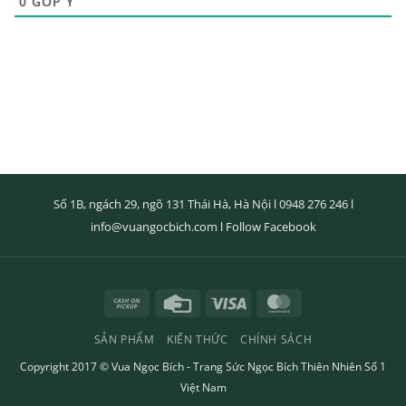
0
GÓP Ý
Số 1B, ngách 29, ngõ 131 Thái Hà, Hà Nội l
0948 276 246
l
info@vuangocbich.com
l
Follow Facebook
Cash
Credit
Visa
MasterCard
on
Card
SẢN PHẨM
KIẾN THỨC
CHÍNH SÁCH
Pickup
Copyright 2017 ©
Vua Ngọc Bích
- Trang Sức Ngọc Bích Thiên Nhiên Số 1
Việt Nam