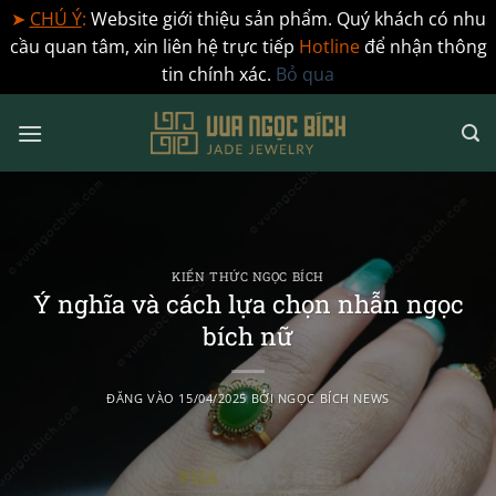
➤
CHÚ Ý
:
Website giới thiệu sản phẩm. Quý khách có nhu
cầu quan tâm, xin liên hệ trực tiếp
Hotline
để nhận thông
tin chính xác.
Bỏ qua
Bỏ
qua
nội
dung
KIẾN THỨC NGỌC BÍCH
Ý nghĩa và cách lựa chọn nhẫn ngọc
bích nữ
ĐĂNG VÀO
15/04/2025
BỞI
NGỌC BÍCH NEWS