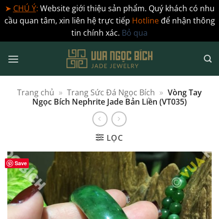
➤
CHÚ Ý
:
Website giới thiệu sản phẩm. Quý khách có nhu
cầu quan tâm, xin liên hệ trực tiếp
Hotline
để nhận thông
tin chính xác.
Bỏ qua
Bỏ
qua
nội
dung
Trang chủ
»
Trang Sức Đá Ngọc Bích
»
Vòng Tay
Ngọc Bích Nephrite Jade Bản Liền (VT035)
LỌC
Save