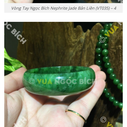
Vòng Tay Ngọc Bích Nephrite Jade Bản Liền (VT035) – 4