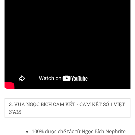
4/5 - (38 bình chọn)
3. VUA NGỌC BÍCH CAM KẾT - CAM KẾT SỐ 1 VIỆT
NAM
100% được chế tác từ Ngọc Bích Nephrite