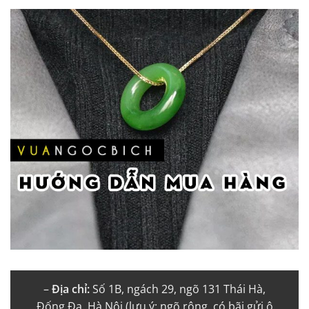
–
Địa chỉ:
Số 1B, ngách 29, ngõ 131 Thái Hà,
Đống Đa, Hà Nội (lưu ý: ngõ rộng, có bãi gửi ô