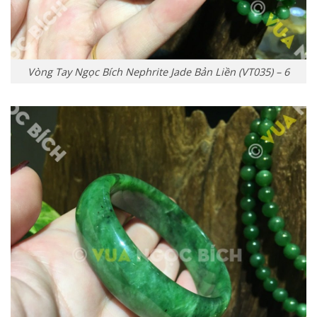
Vòng Tay Ngọc Bích Nephrite Jade Bản Liền (VT035) – 6