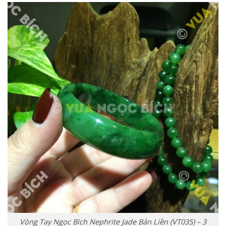
Vòng Tay Ngọc Bích Nephrite Jade Bản Liền (VT035) – 3