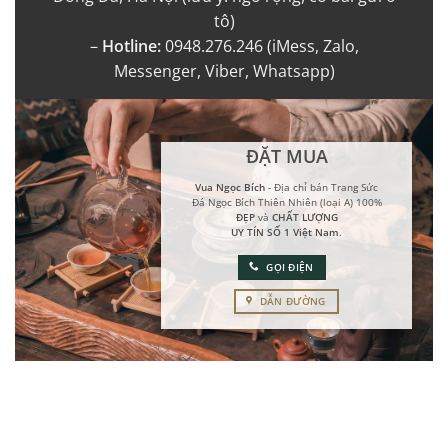
tô)
–
Hotline:
0948.276.246 (iMess, Zalo,
Messenger, Viber, Whatsapp)
ĐẶT MUA
Vua Ngọc Bích
- Địa chỉ bán Trang Sức
Đá Ngọc Bích Thiên Nhiên (loại A) 100%
ĐẸP
và
CHẤT LƯỢNG
UY TÍN SỐ 1 Việt Nam
.
GỌI ĐIỆN
DẪN ĐƯỜNG