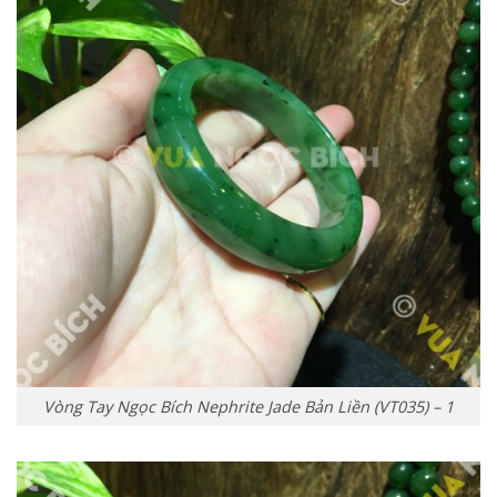
Vòng Tay Ngọc Bích Nephrite Jade Bản Liền (VT035) – 1