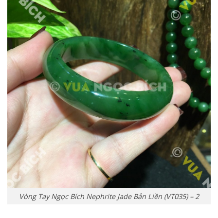
Vòng Tay Ngọc Bích Nephrite Jade Bản Liền (VT035) – 2