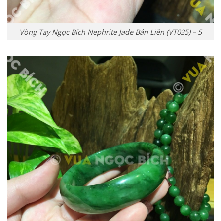
Vòng Tay Ngọc Bích Nephrite Jade Bản Liền (VT035) – 5