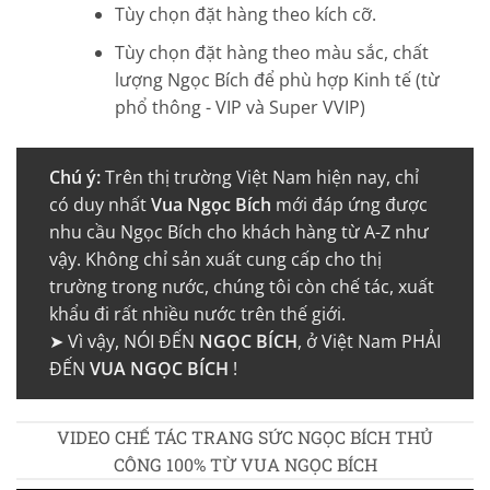
Tùy chọn đặt hàng theo kích cỡ.
Tùy chọn đặt hàng theo màu sắc, chất
lượng Ngọc Bích để phù hợp Kinh tế (từ
phổ thông - VIP và Super VVIP)
Chú ý:
Trên thị trường Việt Nam hiện nay, chỉ
có duy nhất
Vua Ngọc Bích
mới đáp ứng được
nhu cầu Ngọc Bích cho khách hàng từ A-Z như
vậy. Không chỉ sản xuất cung cấp cho thị
trường trong nước, chúng tôi còn chế tác, xuất
khẩu đi rất nhiều nước trên thế giới.
➤ Vì vậy, NÓI ĐẾN
NGỌC BÍCH
, ở Việt Nam PHẢI
ĐẾN
VUA NGỌC BÍCH
!
VIDEO CHẾ TÁC TRANG SỨC NGỌC BÍCH THỦ
CÔNG 100% TỪ VUA NGỌC BÍCH