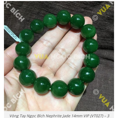
Vòng Tay Ngọc Bích Nephrite Jade 14mm VIP (VT027) – 3