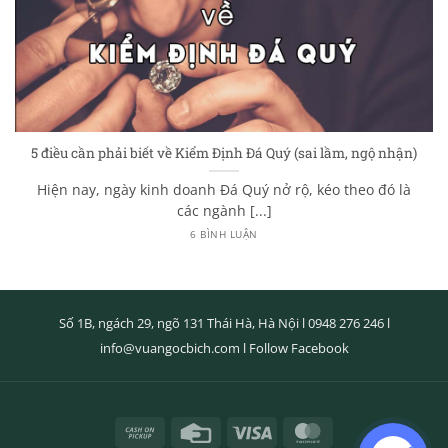
5 điều cần phải biết về Kiểm Định Đá Quý (sai lầm, ngộ nhận)
Hiện nay, ngày kinh doanh Đá Quý nở rộ, kéo theo đó là
các ngành [...]
6 BÌNH LUẬN
Số 1B, ngách 29, ngõ 131 Thái Hà, Hà Nội l
0948 276 246
l
info@vuangocbich.com
l
Follow Facebook
Cash
Credit
Visa
MasterCard