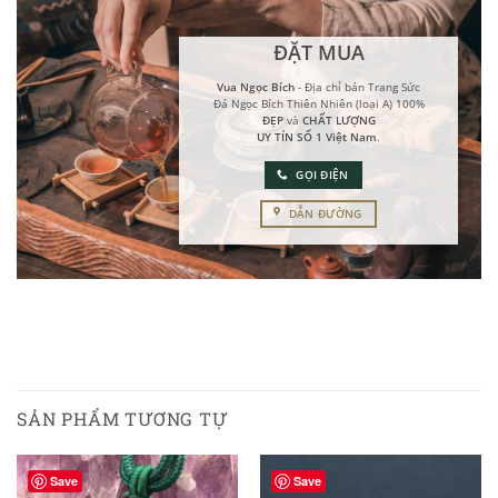
ĐẶT MUA
Vua Ngọc Bích
- Địa chỉ bán Trang Sức
Đá Ngọc Bích Thiên Nhiên (loại A) 100%
ĐẸP
và
CHẤT LƯỢNG
UY TÍN SỐ 1 Việt Nam
.
GỌI ĐIỆN
DẪN ĐƯỜNG
SẢN PHẨM TƯƠNG TỰ
Save
Save