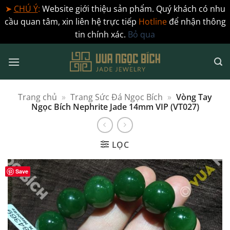
➤
CHÚ Ý
:
Website giới thiệu sản phẩm. Quý khách có nhu
cầu quan tâm, xin liên hệ trực tiếp
Hotline
để nhận thông
tin chính xác.
Bỏ qua
Bỏ
qua
nội
dung
Trang chủ
»
Trang Sức Đá Ngọc Bích
»
Vòng Tay
Ngọc Bích Nephrite Jade 14mm VIP (VT027)
LỌC
Save