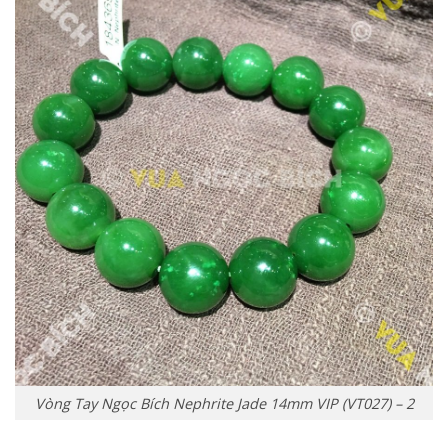
Vòng Tay Ngọc Bích Nephrite Jade 14mm VIP (VT027) – 2