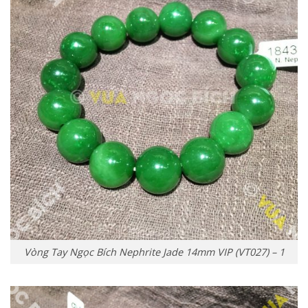
Vòng Tay Ngọc Bích Nephrite Jade 14mm VIP (VT027) – 1