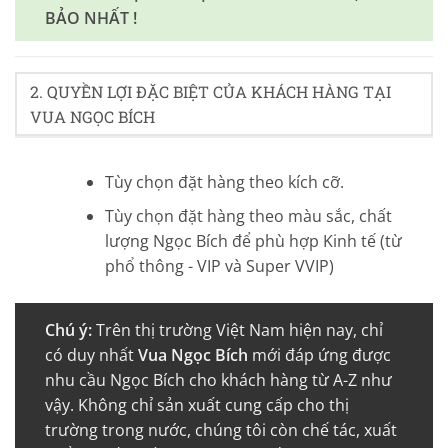
BẢO NHẤT !
2. QUYỀN LỢI ĐẶC BIỆT CỦA KHÁCH HÀNG TẠI
VUA NGỌC BÍCH
Tùy chọn đặt hàng theo kích cỡ.
Tùy chọn đặt hàng theo màu sắc, chất
lượng Ngọc Bích để phù hợp Kinh tế (từ
phổ thông - VIP và Super VVIP)
Chú ý:
Trên thị trường Việt Nam hiện nay, chỉ
có duy nhất
Vua Ngọc Bích
mới đáp ứng được
nhu cầu Ngọc Bích cho khách hàng từ A-Z như
vậy. Không chỉ sản xuất cung cấp cho thị
trường trong nước, chúng tôi còn chế tác, xuất