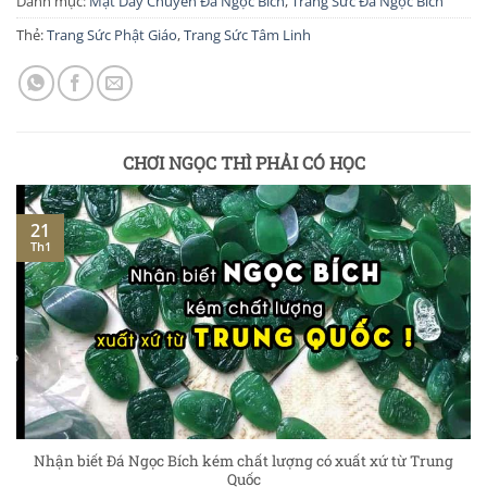
Danh mục:
Mặt Dây Chuyền Đá Ngọc Bích
,
Trang Sức Đá Ngọc Bích
Thẻ:
Trang Sức Phật Giáo
,
Trang Sức Tâm Linh
CHƠI NGỌC THÌ PHẢI CÓ HỌC
21
Th1
Nhận biết Đá Ngọc Bích kém chất lượng có xuất xứ từ Trung
Quốc