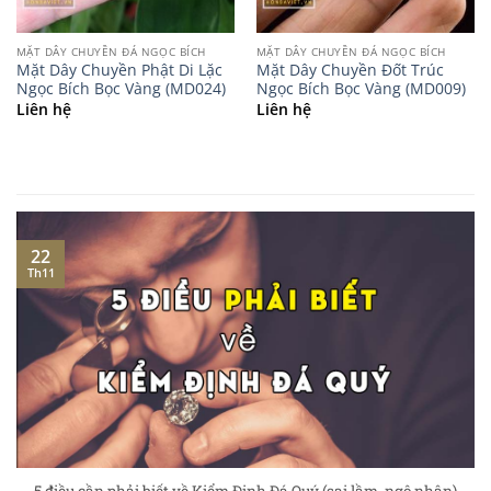
MẶT DÂY CHUYỀN ĐÁ NGỌC BÍCH
MẶT DÂY CHUYỀN ĐÁ NGỌC BÍCH
Mặt Dây Chuyền Phật Di Lặc
Mặt Dây Chuyền Đốt Trúc
Ngọc Bích Bọc Vàng (MD024)
Ngọc Bích Bọc Vàng (MD009)
Liên hệ
Liên hệ
22
Th11
5 điều cần phải biết về Kiểm Định Đá Quý (sai lầm, ngộ nhận)