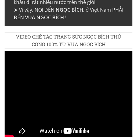
khẩu đi rất nhiều nước trên thế giới.
➤ Vì vậy, NÓI ĐẾN
NGỌC BÍCH
, ở Việt Nam PHẢI
ĐẾN
VUA NGỌC BÍCH
!
VIDEO CHẾ TÁC TRANG SỨC NGỌC BÍCH THỦ
CÔNG 100% TỪ VUA NGỌC BÍCH
4.4/5 - (39 bình chọn)