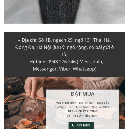
–
Địa chỉ:
Số 1B, ngách 29, ngõ 131 Thái Hà,
Đống Đa, Hà Nội (lưu ý: ngõ rộng, có bãi gửi ô
tô)
–
Hotline:
0948.276.246 (iMess, Zalo,
Messenger, Viber, Whatsapp)
ĐẶT MUA
Vua Ngọc Bích
- Địa chỉ bán Trang Sức
Đá Ngọc Bích Thiên Nhiên (loại A) 100%
ĐẸP
và
CHẤT LƯỢNG
UY TÍN SỐ 1 Việt Nam
.
GỌI ĐIỆN