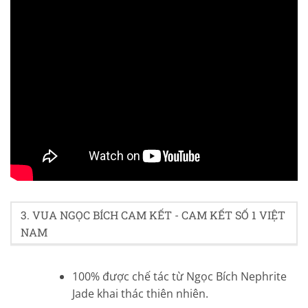
4.2/5 - (29 bình chọn)
3. VUA NGỌC BÍCH CAM KẾT - CAM KẾT SỐ 1 VIỆT
NAM
100% được chế tác từ Ngọc Bích Nephrite
Jade khai thác thiên nhiên.