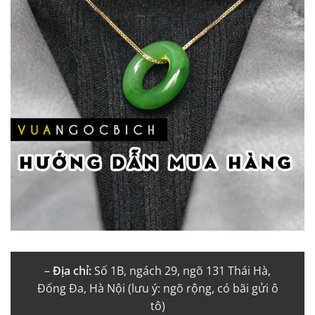
–
Địa chỉ:
Số 1B, ngách 29, ngõ 131 Thái Hà,
Đống Đa, Hà Nội (lưu ý: ngõ rộng, có bãi gửi ô
tô)