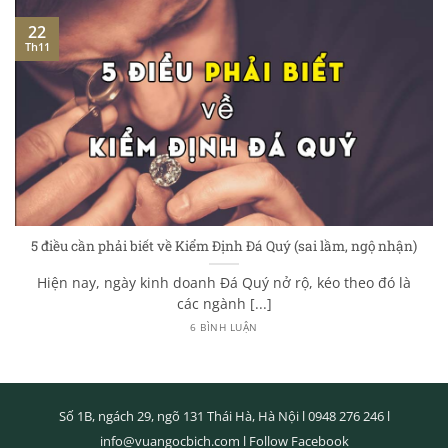
22
Th11
5 điều cần phải biết về Kiểm Định Đá Quý (sai lầm, ngộ nhận)
Hiện nay, ngày kinh doanh Đá Quý nở rộ, kéo theo đó là
các ngành [...]
6 BÌNH LUẬN
Số 1B, ngách 29, ngõ 131 Thái Hà, Hà Nội l
0948 276 246
l
info@vuangocbich.com
l
Follow Facebook