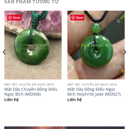
SẢN PHẨM TƯƠNG TỰ
Save
Save
MẶT DÂY CHUYỀN ĐÁ NGỌC BÍCH
MẶT DÂY CHUYỀN ĐÁ NGỌC BÍCH
Mặt Dây Chuyền Đồng Điếu
Mặt Dây Đồng Điếu Ngọc
Ngọc Bích (MD008)
Bích Nephrite Jade (MD027)
Liên hệ
Liên hệ