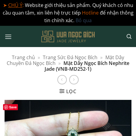
➤
CHÚ Ý
:
Website giới thiệu sản phẩm. Quý khách có nhu
cầu quan tâm, xin liên hệ trực tiếp
Hotline
để nhận thông
tin chính xác.
Bỏ qua
Bỏ
qua
nội
dung
Trang chủ
»
Trang Sức Đá Ngọc Bích
»
Mặt Dây
Chuyền Đá Ngọc Bích
»
Mặt Dây Ngọc Bích Nephrite
Jade (VNB-MD252-1)
LỌC
Save