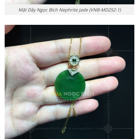
Mặt Dây Ngọc Bích Nephrite Jade (VNB-MD252-1)