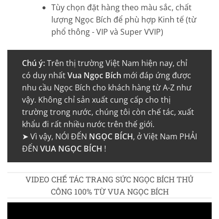
Tùy chọn đặt hàng theo màu sắc, chất
lượng Ngọc Bích để phù hợp Kinh tế (từ
phổ thông - VIP và Super VVIP)
Chú ý:
Trên thị trường Việt Nam hiện nay, chỉ
có duy nhất
Vua Ngọc Bích
mới đáp ứng được
nhu cầu Ngọc Bích cho khách hàng từ A-Z như
vậy. Không chỉ sản xuất cung cấp cho thị
trường trong nước, chúng tôi còn chế tác, xuất
khẩu đi rất nhiều nước trên thế giới.
➤ Vì vậy, NÓI ĐẾN
NGỌC BÍCH
, ở Việt Nam PHẢI
ĐẾN
VUA NGỌC BÍCH
!
VIDEO CHẾ TÁC TRANG SỨC NGỌC BÍCH THỦ
CÔNG 100% TỪ VUA NGỌC BÍCH