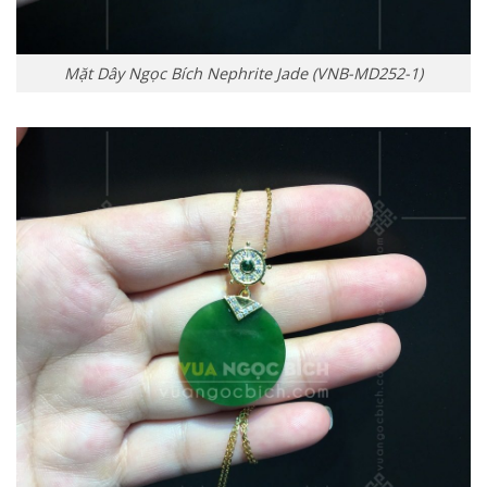
Mặt Dây Ngọc Bích Nephrite Jade (VNB-MD252-1)