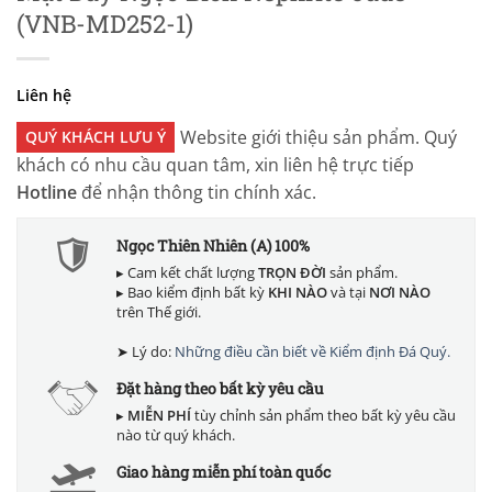
(VNB-MD252-1)
Liên hệ
Website giới thiệu sản phẩm. Quý
QUÝ KHÁCH LƯU Ý
khách có nhu cầu quan tâm, xin liên hệ trực tiếp
Hotline
để nhận thông tin chính xác.
Ngọc Thiên Nhiên (A) 100%
▸ Cam kết chất lượng
TRỌN ĐỜI
sản phẩm.
▸ Bao kiểm định bất kỳ
KHI NÀO
và tại
NƠI NÀO
trên Thế giới.
➤ Lý do:
Những điều cần biết về Kiểm định Đá Quý.
Đặt hàng theo bất kỳ yêu cầu
▸
MIỄN PHÍ
tùy chỉnh sản phẩm theo bất kỳ yêu cầu
nào từ quý khách.
Giao hàng miễn phí toàn quốc