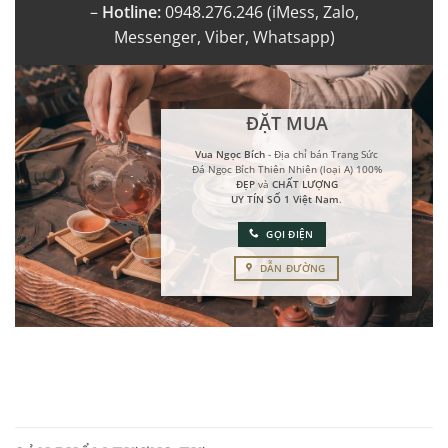
–
Hotline:
0948.276.246 (iMess, Zalo,
Messenger, Viber, Whatsapp)
ĐẶT MUA
Vua Ngọc Bích
- Địa chỉ bán Trang Sức
Đá Ngọc Bích Thiên Nhiên (loại A) 100%
ĐẸP
và
CHẤT LƯỢNG
UY TÍN SỐ 1 Việt Nam
.
GỌI ĐIỆN
DẪN ĐƯỜNG