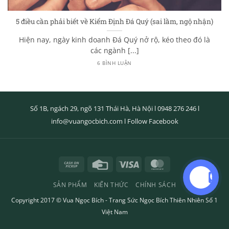
5 điều cần phải biết về Kiểm Định Đá Quý (sai lầm, ngộ nhận)
Hiện nay, ngày kinh doanh Đá Quý nở rộ, kéo theo đó là
các ngành [...]
6 BÌNH LUẬN
Số 1B, ngách 29, ngõ 131 Thái Hà, Hà Nội l
0948 276 246
l
info@vuangocbich.com
l
Follow Facebook
Cash
Credit
Visa
MasterCard
on
Card
SẢN PHẨM
KIẾN THỨC
CHÍNH SÁCH
Pickup
Copyright 2017 ©
Vua Ngọc Bích
- Trang Sức Ngọc Bích Thiên Nhiên Số 1
Việt Nam