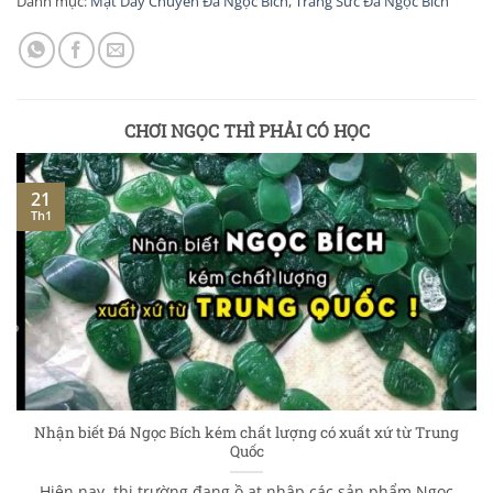
Danh mục:
Mặt Dây Chuyền Đá Ngọc Bích
,
Trang Sức Đá Ngọc Bích
CHƠI NGỌC THÌ PHẢI CÓ HỌC
21
Th1
Nhận biết Đá Ngọc Bích kém chất lượng có xuất xứ từ Trung
Quốc
Hiện nay, thị trường đang ồ ạt nhập các sản phẩm Ngọc