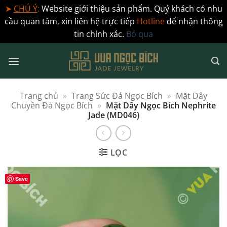
➤
CHÚ Ý
:
Website giới thiệu sản phẩm. Quý khách có nhu
cầu quan tâm, xin liên hệ trực tiếp
Hotline
để nhận thông
tin chính xác.
Bỏ qua
Bỏ
qua
nội
dung
Trang chủ
»
Trang Sức Đá Ngọc Bích
»
Mặt Dây
Chuyền Đá Ngọc Bích
»
Mặt Dây Ngọc Bích Nephrite
Jade (MD046)
LỌC
Save