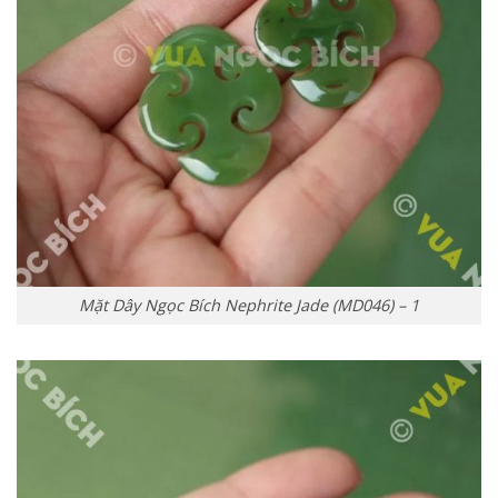
Mặt Dây Ngọc Bích Nephrite Jade (MD046) – 1