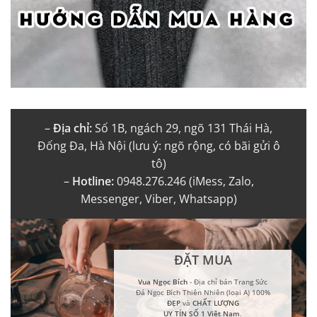
–
Địa chỉ:
Số 1B, ngách 29, ngõ 131 Thái Hà,
Đống Đa, Hà Nội (lưu ý: ngõ rộng, có bãi gửi ô
tô)
–
Hotline:
0948.276.246 (iMess, Zalo,
Messenger, Viber, Whatsapp)
ĐẶT MUA
Vua Ngọc Bích
- Địa chỉ bán Trang Sức
Đá Ngọc Bích Thiên Nhiên (loại A) 100%
ĐẸP
và
CHẤT LƯỢNG
UY TÍN SỐ 1 Việt Nam
.