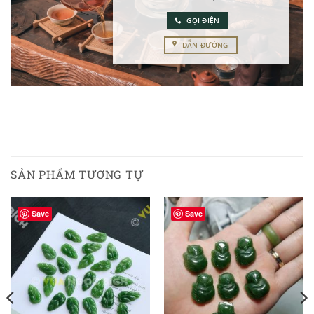
GỌI ĐIỆN
DẪN ĐƯỜNG
SẢN PHẨM TƯƠNG TỰ
Save
Save