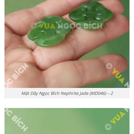
Mặt Dây Ngọc Bích Nephrite Jade (MD046) – 2