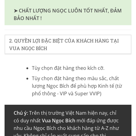
➤ CHẤT LƯỢNG NGỌC LUÔN TỐT NHẤT, ĐẢM
BẢO NHẤT !
2. QUYỀN LỢI ĐẶC BIỆT CỦA KHÁCH HÀNG TẠI
VUA NGỌC BÍCH
Tùy chọn đặt hàng theo kích cỡ.
Tùy chọn đặt hàng theo màu sắc, chất
lượng Ngọc Bích để phù hợp Kinh tế (từ
phổ thông - VIP và Super VVIP)
Chú ý:
Trên thị trường Việt Nam hiện nay, chỉ
có duy nhất
Vua Ngọc Bích
mới đáp ứng được
nhu cầu Ngọc Bích cho khách hàng từ A-Z như
vậy. Không chỉ sản xuất cung cấp cho thị