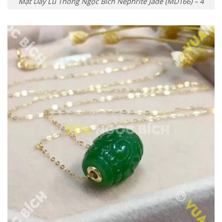
Mặt Dây Lu Thống Ngọc Bích Nephrite Jade (MD166) – 4