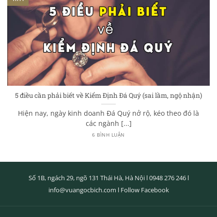
5 điều cần phải biết về Kiểm Định Đá Quý (sai lầm, ngộ nhận)
Hiện nay, ngày kinh doanh Đá Quý nở rộ, kéo theo đó là
các ngành [...]
6 BÌNH LUẬN
Số 1B, ngách 29, ngõ 131 Thái Hà, Hà Nội l
0948 276 246
l
info@vuangocbich.com
l
Follow Facebook