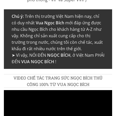
Chú ý:
Trên thị trường Việt Nam hiện nay, chỉ
có duy nhất
Vua Ngọc Bích
mới đáp ứng được
nhu cầu Ngọc Bích cho khách hàng từ A-Z như
vậy. Không chỉ sản xuất cung cấp cho thị
trường trong nước, chúng tôi còn chế tác, xuất
khẩu đi rất nhiều nước trên thế giới.
➤ Vì vậy, NÓI ĐẾN
NGỌC BÍCH
, ở Việt Nam PHẢI
ĐẾN
VUA NGỌC BÍCH
!
VIDEO CHẾ TÁC TRANG SỨC NGỌC BÍCH THỦ
CÔNG 100% TỪ VUA NGỌC BÍCH