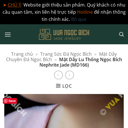
➤
CHÚ Ý
:
Website giới thiệu sản phẩm. Quý khách có nhu
cầu quan tâm, xin liên hệ trực tiếp
Hotline
để nhận thông
tin chính xác.
Bỏ qua
Bỏ
qua
nội
dung
Trang chủ
»
Trang Sức Đá Ngọc Bích
»
Mặt Dây
Chuyền Đá Ngọc Bích
»
Mặt Dây Lu Thống Ngọc Bích
Nephrite Jade (MD166)
LỌC
Save