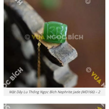
Mặt Dây Lu Thống Ngọc Bích Nephrite Jade (MD166) – 2