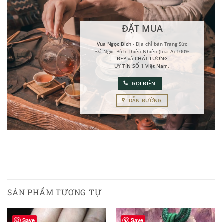
ĐẶT MUA
Vua Ngọc Bích
- Địa chỉ bán Trang Sức
Đá Ngọc Bích Thiên Nhiên (loại A) 100%
ĐẸP
và
CHẤT LƯỢNG
UY TÍN SỐ 1 Việt Nam
.
GỌI ĐIỆN
DẪN ĐƯỜNG
SẢN PHẨM TƯƠNG TỰ
Save
Save