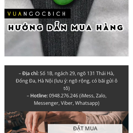
–
Địa chỉ:
Số 1B, ngách 29, ngõ 131 Thái Hà,
Đống Đa, Hà Nội (lưu ý: ngõ rộng, có bãi gửi ô
tô)
–
Hotline:
0948.276.246 (iMess, Zalo,
Messenger, Viber, Whatsapp)
ĐẶT MUA