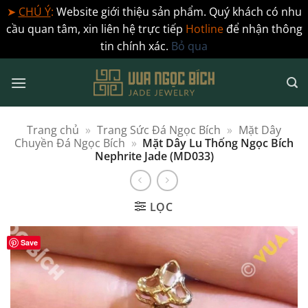
➤
CHÚ Ý
:
Website giới thiệu sản phẩm. Quý khách có nhu
cầu quan tâm, xin liên hệ trực tiếp
Hotline
để nhận thông
tin chính xác.
Bỏ qua
Bỏ
qua
nội
dung
Trang chủ
»
Trang Sức Đá Ngọc Bích
»
Mặt Dây
Chuyền Đá Ngọc Bích
»
Mặt Dây Lu Thống Ngọc Bích
Nephrite Jade (MD033)
LỌC
Save