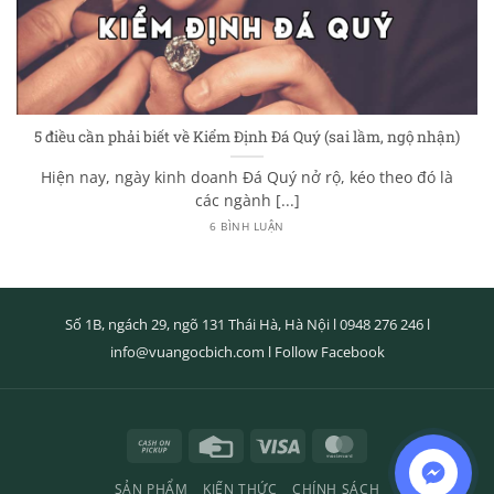
5 điều cần phải biết về Kiểm Định Đá Quý (sai lầm, ngộ nhận)
Hiện nay, ngày kinh doanh Đá Quý nở rộ, kéo theo đó là
các ngành [...]
6 BÌNH LUẬN
Số 1B, ngách 29, ngõ 131 Thái Hà, Hà Nội l
0948 276 246
l
info@vuangocbich.com
l
Follow Facebook
Cash
Credit
Visa
MasterCard
on
Card
SẢN PHẨM
KIẾN THỨC
CHÍNH SÁCH