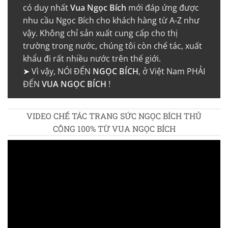
có duy nhất
Vua Ngọc Bích
mới đáp ứng được
nhu cầu Ngọc Bích cho khách hàng từ A-Z như
vậy. Không chỉ sản xuất cung cấp cho thị
trường trong nước, chúng tôi còn chế tác, xuất
khẩu đi rất nhiều nước trên thế giới.
➤ Vì vậy, NÓI ĐẾN
NGỌC BÍCH
, ở Việt Nam PHẢI
ĐẾN
VUA NGỌC BÍCH
!
VIDEO CHẾ TÁC TRANG SỨC NGỌC BÍCH THỦ
CÔNG 100% TỪ VUA NGỌC BÍCH