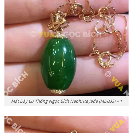
Mặt Dây Lu Thống Ngọc Bích Nephrite Jade (MD033) – 1