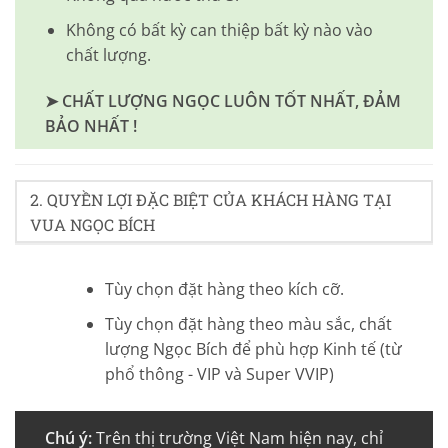
Không có bất kỳ can thiệp bất kỳ nào vào
chất lượng.
➤ CHẤT LƯỢNG NGỌC LUÔN TỐT NHẤT, ĐẢM
BẢO NHẤT !
2. QUYỀN LỢI ĐẶC BIỆT CỦA KHÁCH HÀNG TẠI
VUA NGỌC BÍCH
Tùy chọn đặt hàng theo kích cỡ.
Tùy chọn đặt hàng theo màu sắc, chất
lượng Ngọc Bích để phù hợp Kinh tế (từ
phổ thông - VIP và Super VVIP)
Chú ý:
Trên thị trường Việt Nam hiện nay, chỉ