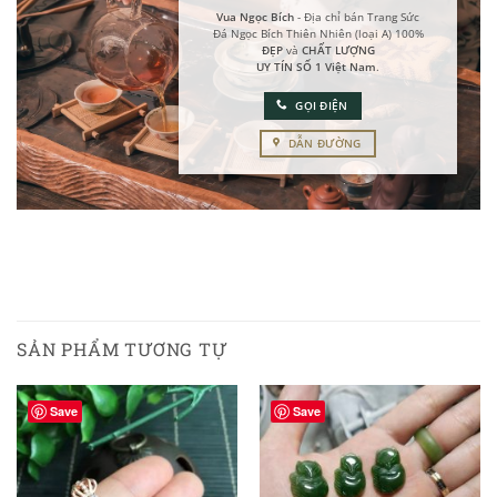
Vua Ngọc Bích
- Địa chỉ bán Trang Sức
Đá Ngọc Bích Thiên Nhiên (loại A) 100%
ĐẸP
và
CHẤT LƯỢNG
UY TÍN SỐ 1 Việt Nam
.
GỌI ĐIỆN
DẪN ĐƯỜNG
SẢN PHẨM TƯƠNG TỰ
Save
Save