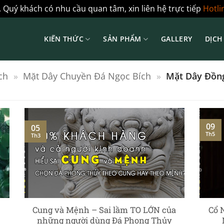
 Quý khách có nhu cầu quan tâm, xin liên hệ trực tiếp
Hotli
KIẾN THỨC
SẢN PHẨM
GALLERY
DỊCH
ch
»
Mặt Dây Chuyền Đá Ngọc Bích
»
Mặt Dây Đồng
09
05
Th5
Th3
Cung và Mệnh – Sai lầm TO LỚN của
Cổ 
những người dùng Đá Phong Thủy