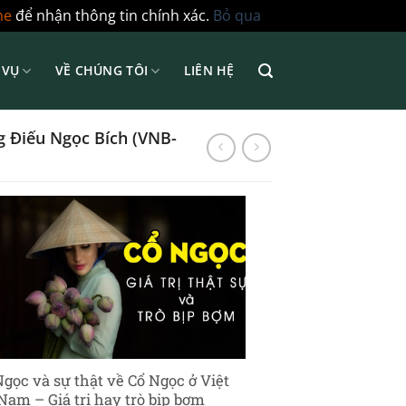
ne
để nhận thông tin chính xác.
Bỏ qua
 VỤ
VỀ CHÚNG TÔI
LIÊN HỆ
 Điếu Ngọc Bích (VNB-
Ngọc và sự thật về Cổ Ngọc ở Việt
Nam – Giá trị hay trò bịp bợm