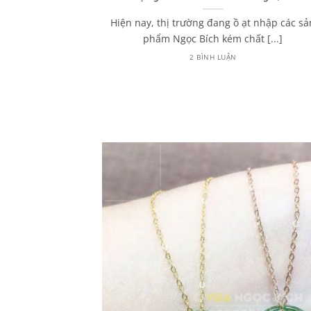
húy từ A – Z
Hiện nay, thị trường đang ồ ạt nhập các sả
 đến Ngọc Phỉ
phẩm Ngọc Bích kém chất [...]
hường sẽ [...]
2 BÌNH LUẬN