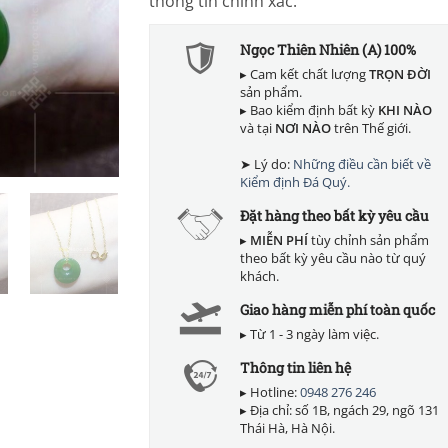
thông tin chính xác.
Ngọc Thiên Nhiên (A) 100%
▸ Cam kết chất lượng
TRỌN ĐỜI
sản phẩm.
▸ Bao kiểm định bất kỳ
KHI NÀO
và tại
NƠI NÀO
trên Thế giới.
➤ Lý do:
Những điều cần biết về
Kiểm định Đá Quý.
Đặt hàng theo bất kỳ yêu cầu
▸
MIỄN PHÍ
tùy chỉnh sản phẩm
theo bất kỳ yêu cầu nào từ quý
khách.
Giao hàng miễn phí toàn quốc
▸ Từ 1 - 3 ngày làm việc.
Thông tin liên hệ
▸ Hotline:
0948 276 246
▸ Địa chỉ: số 1B, ngách 29, ngõ 131
Thái Hà, Hà Nội.