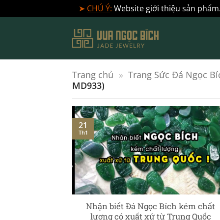
➤
CHÚ Ý
:
Website giới thiệu sản phẩm.
Bỏ
qua
nội
dung
Trang chủ
»
Trang Sức Đá Ngọc Bí
MD933)
21
Th1
] – Ngọc Phỉ
Nhận biết Đá Ngọc Bích kém chất
c chuyên sâu
lượng có xuất xứ từ Trung Quốc