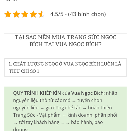
4.5/5 - (43 bình chọn)
TẠI SAO NÊN MUA TRANG SỨC NGỌC
BÍCH TẠI VUA NGỌC BÍCH?
1. CHẤT LƯỢNG NGỌC Ở VUA NGỌC BÍCH LUÔN LÀ
TIÊU CHÍ SỐ 1
QUY TRÌNH KHÉP KÍN
của
Vua Ngọc Bích:
nhập
nguyên liệu thô từ các mỏ → tuyển chọn
nguyên liệu → gia công chế tác → hoàn thiện
Trang Sức - Vật phẩm → kinh doanh, phân phối
→ tới tay khách hàng ←→ bảo hành, bảo
dưỡng.