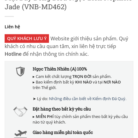
Jade (VNB-MD462)
Liên hệ
Website giới thiệu sản phẩm. Quý
QUÝ KHÁCH LƯU Ý
khách có nhu cầu quan tâm, xin liên hệ trực tiếp
Hotline
để nhận thông tin chính xác.
Ngọc Thiên Nhiên (A) 100%
▸ Cam kết chất lượng
TRỌN ĐỜI
sản phẩm.
▸ Bao kiểm định bất kỳ
KHI NÀO
và tại
NƠI NÀO
trên Thế giới.
➤ Lý do:
Những điều cần biết về Kiểm định Đá Quý.
Đặt hàng theo bất kỳ yêu cầu
▸
MIỄN PHÍ
tùy chỉnh sản phẩm theo bất kỳ yêu cầu
nào từ quý khách.
Giao hàng miễn phí toàn quốc