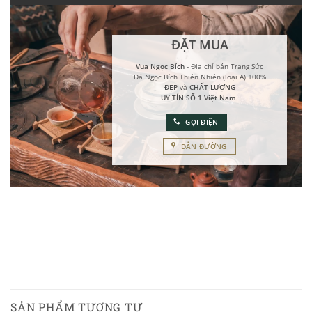
ĐẶT MUA
Vua Ngọc Bích
- Địa chỉ bán Trang Sức
Đá Ngọc Bích Thiên Nhiên (loại A) 100%
ĐẸP
và
CHẤT LƯỢNG
UY TÍN SỐ 1 Việt Nam
.
GỌI ĐIỆN
DẪN ĐƯỜNG
SẢN PHẨM TƯƠNG TỰ