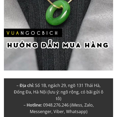
–
Địa chỉ:
Số 1B, ngách 29, ngõ 131 Thái Hà,
Đống Đa, Hà Nội (lưu ý: ngõ rộng, có bãi gửi ô
tô)
–
Hotline:
0948.276.246 (iMess, Zalo,
Messenger, Viber, Whatsapp)