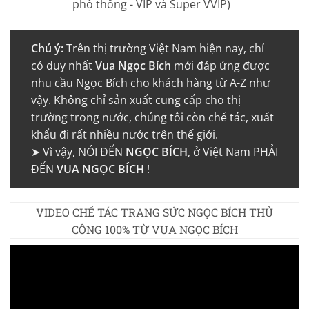
phổ thông - VIP và Super VVIP)
Chú ý:
Trên thị trường Việt Nam hiện nay, chỉ
có duy nhất
Vua Ngọc Bích
mới đáp ứng được
nhu cầu Ngọc Bích cho khách hàng từ A-Z như
vậy. Không chỉ sản xuất cung cấp cho thị
trường trong nước, chúng tôi còn chế tác, xuất
khẩu đi rất nhiều nước trên thế giới.
➤ Vì vậy, NÓI ĐẾN
NGỌC BÍCH
, ở Việt Nam PHẢI
ĐẾN
VUA NGỌC BÍCH
!
VIDEO CHẾ TÁC TRANG SỨC NGỌC BÍCH THỦ
CÔNG 100% TỪ VUA NGỌC BÍCH