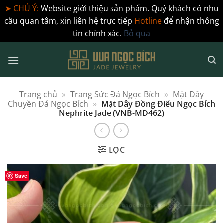
➤
CHÚ Ý
:
Website giới thiệu sản phẩm. Quý khách có nhu
cầu quan tâm, xin liên hệ trực tiếp
Hotline
để nhận thông
tin chính xác.
Bỏ qua
Bỏ
qua
nội
dung
Trang chủ
»
Trang Sức Đá Ngọc Bích
»
Mặt Dây
Chuyền Đá Ngọc Bích
»
Mặt Dây Đồng Điếu Ngọc Bích
Nephrite Jade (VNB-MD462)
LỌC
Save