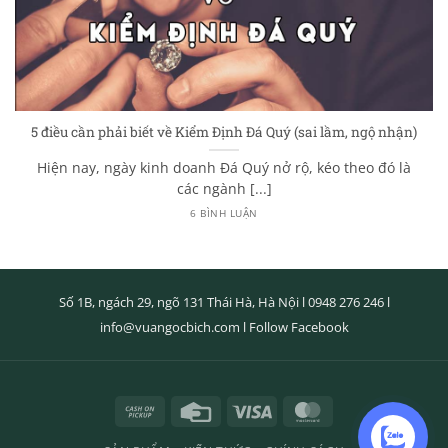
5 điều cần phải biết về Kiểm Định Đá Quý (sai lầm, ngộ nhận)
Hiện nay, ngày kinh doanh Đá Quý nở rộ, kéo theo đó là
các ngành [...]
6 BÌNH LUẬN
Số 1B, ngách 29, ngõ 131 Thái Hà, Hà Nội l
0948 276 246
l
info@vuangocbich.com
l
Follow Facebook
Cash
Credit
Visa
MasterCard
on
Card