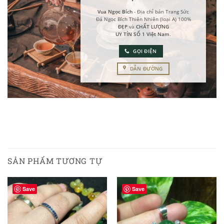
Vua Ngọc Bích
- Địa chỉ bán Trang Sức
Đá Ngọc Bích Thiên Nhiên (loại A) 100%
ĐẸP
và
CHẤT LƯỢNG
UY TÍN SỐ 1 Việt Nam
.
GỌI ĐIỆN
DẪN ĐƯỜNG
SẢN PHẨM TƯƠNG TỰ
Save
Save