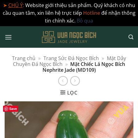
➤
CHÚ Ý
:
Website giới thiệu sản phẩm. Quý khách có nhu
cầu quan tâm, xin liên hệ trực tiếp
Hotline
để nhận thông
tin chính xác.
Bỏ qua
Bỏ
qua
nội
dung
Trang chủ
»
Trang Sức Đá Ngọc Bích
»
Mặt Dây
Chuyền Đá Ngọc Bích
»
Mặt Chiếc Lá Ngọc Bích
Nephrite Jade (MD109)
LỌC
Save