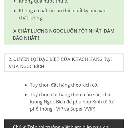
Không qua nước thứ 3.
Không có bất kỳ can thiệp bất kỳ nào vào
chất lượng.
➤ CHẤT LƯỢNG NGỌC LUÔN TỐT NHẤT, ĐẢM
BẢO NHẤT !
2. QUYỀN LỢI ĐẶC BIỆT CỦA KHÁCH HÀNG TẠI
VUA NGỌC BÍCH
Tùy chọn đặt hàng theo kích cỡ.
Tùy chọn đặt hàng theo màu sắc, chất
lượng Ngọc Bích để phù hợp Kinh tế (từ
phổ thông - VIP và Super VVIP)
Chú ý:
Trên thị trường Việt Nam hiện nay, chỉ