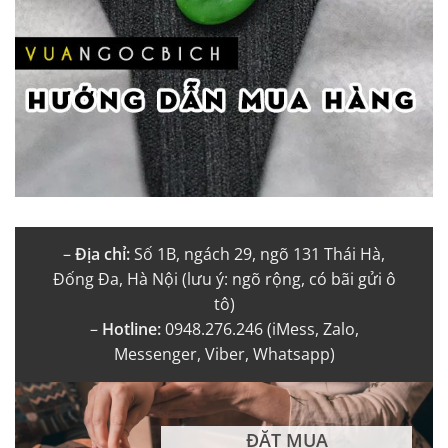
–
Địa chỉ:
Số 1B, ngách 29, ngõ 131 Thái Hà,
Đống Đa, Hà Nội (lưu ý: ngõ rộng, có bãi gửi ô
tô)
–
Hotline:
0948.276.246 (iMess, Zalo,
Messenger, Viber, Whatsapp)
ĐẶT MUA