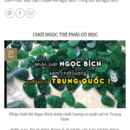
Danh mục:
Mặt Dây Chuyền Đá Ngọc Bích
,
Trang Sức Đá Ngọc Bích
CHƠI NGỌC THÌ PHẢI CÓ HỌC
21
Th1
Nhận biết Đá Ngọc Bích kém chất lượng có xuất xứ từ Trung
Quốc
Hiện nay, thị trường đang ồ ạt nhập các sản phẩm Ngọc