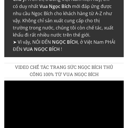
có duy nhất
Vua Ngọc Bích
mới đáp ứng được
nhu cầu Ngọc Bích cho khách hàng từ A-Z như
vậy. Không chỉ sản xuất cung cấp cho thị
trường trong nước, chúng tôi còn chế tác, xuất
khẩu đi rất nhiều nước trên thế giới.
➤ Vì vậy, NÓI ĐẾN
NGỌC BÍCH
, ở Việt Nam PHẢI
ĐẾN
VUA NGỌC BÍCH
!
VIDEO CHẾ TÁC TRANG SỨC NGỌC BÍCH THỦ
CÔNG 100% TỪ VUA NGỌC BÍCH