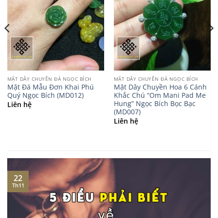
MẶT DÂY CHUYỀN ĐÁ NGỌC BÍCH
MẶT DÂY CHUYỀN ĐÁ NGỌC BÍCH
Mặt Đá Mẫu Đơn Khai Phú
Mặt Dây Chuyền Hoa 6 Cánh
Quý Ngọc Bích (MD012)
Khắc Chú “Om Mani Pad Me
Hung” Ngọc Bích Bọc Bạc
Liên hệ
(MD007)
Liên hệ
22
Th11