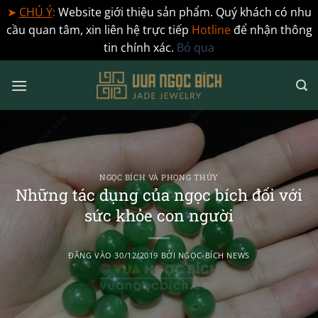
➤
CHÚ Ý
:
Website giới thiệu sản phẩm. Quý khách có nhu
cầu quan tâm, xin liên hệ trực tiếp
Hotline
để nhận thông
tin chính xác.
Bỏ qua
Bỏ
qua
nội
dung
NGỌC BÍCH VÀ PHONG THỦY
Những tác dụng của ngọc bích đối với
sức khỏe con người
ĐĂNG VÀO
30/12/2019
BỞI
NGỌC BÍCH NEWS