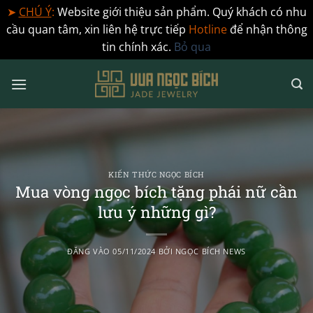
➤
CHÚ Ý
:
Website giới thiệu sản phẩm. Quý khách có nhu
cầu quan tâm, xin liên hệ trực tiếp
Hotline
để nhận thông
tin chính xác.
Bỏ qua
Bỏ
qua
nội
dung
KIẾN THỨC NGỌC BÍCH
Mua vòng ngọc bích tặng phái nữ cần
lưu ý những gì?
ĐĂNG VÀO
05/11/2024
BỞI
NGỌC BÍCH NEWS