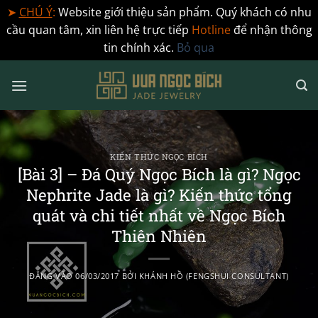
➤
CHÚ Ý
:
Website giới thiệu sản phẩm. Quý khách có nhu
cầu quan tâm, xin liên hệ trực tiếp
Hotline
để nhận thông
tin chính xác.
Bỏ qua
Bỏ
qua
nội
dung
KIẾN THỨC NGỌC BÍCH
[Bài 3] – Đá Quý Ngọc Bích là gì? Ngọc
Nephrite Jade là gì? Kiến thức tổng
quát và chi tiết nhất về Ngọc Bích
Thiên Nhiên
ĐĂNG VÀO
06/03/2017
BỞI
KHÁNH HỒ (FENGSHUI CONSULTANT)