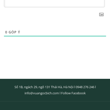
0
GÓP Ý
Số 1B, ngách 29, ngõ 131 Thái Hà, Hà Nội l
0948 276 246
l
info@vuangocbich.com
l
Follow Facebook