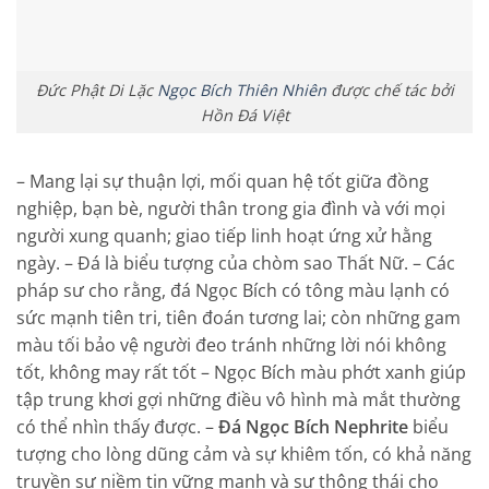
Đức Phật Di Lặc
Ngọc Bích Thiên Nhiên
được chế tác bởi
Hồn Đá Việt
– Mang lại sự thuận lợi, mối quan hệ tốt giữa đồng
nghiệp, bạn bè, người thân trong gia đình và với mọi
người xung quanh; giao tiếp linh hoạt ứng xử hằng
ngày. – Đá là biểu tượng của chòm sao Thất Nữ. – Các
pháp sư cho rằng, đá Ngọc Bích có tông màu lạnh có
sức mạnh tiên tri, tiên đoán tương lai; còn những gam
màu tối bảo vệ người đeo tránh những lời nói không
tốt, không may rất tốt – Ngọc Bích màu phớt xanh giúp
tập trung khơi gợi những điều vô hình mà mắt thường
có thể nhìn thấy được. –
Đá Ngọc Bích Nephrite
biểu
tượng cho lòng dũng cảm và sự khiêm tốn, có khả năng
truyền sự niềm tin vững mạnh và sự thông thái cho