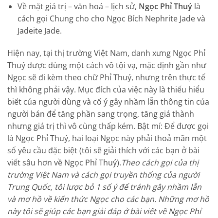
Về mặt giá trị – văn hoá – lịch sử,
Ngọc Phỉ Thuý
là
cách gọi Chung cho cho Ngọc Bích Nephrite Jade và
Jadeite Jade.
Hiện nay, tại thị trường Việt Nam, danh xưng Ngọc Phỉ
Thuý được dùng một cách vô tội vạ, mặc định gần như
Ngọc sẽ đi kèm theo chữ Phỉ Thuý, nhưng trên thực tế
thì không phải vậy. Mục đích của việc này là thiếu hiểu
biết của người dùng và cố ý gây nhầm lẫn thông tin của
người bán để tăng phần sang trọng, tăng giá thành
nhưng giá trị thì vô cùng thấp kém. Bật mí: Để được gọi
là Ngọc Phỉ Thuý, hai loại Ngọc này phải thoả mãn một
số yêu cầu đặc biệt (tôi sẽ giải thích với các bạn ở bài
viết sâu hơn về Ngọc Phỉ Thuý).
Theo cách gọi của thị
trường Việt Nam và cách gọi truyền thống của người
Trung Quốc, tôi lược bỏ 1 số ý để tránh gây nhầm lẫn
và mơ hồ về kiến thức Ngọc cho các bạn. Những mơ hồ
này tôi sẽ giúp các bạn giải đáp ở bài viết về Ngọc Phỉ