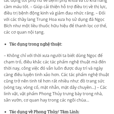
tác dụng tốt phụ nữ về bệnh phụ khoa và có khả năng
cầm máu tốt. – Giúp cải thiện hỗ trợ điều trị về thị lực,
điều trị bệnh động kinh và giảm đau nhức răng. – Đối
với các thầy lang Trung Hoa xưa họ sử dụng đá Ngọc
Bích như một liều thuốc hữu hiệu để thanh lọc cơ thể,
các cơ quan nội tạng.
Tác dụng trong nghệ thuật:
– Không chỉ với thời xưa người ta biết dùng Ngọc để
chạm trổ, điêu khắc các tác phẩm nghệ thuật mà đến
thời nay, công việc đó vẫn luôn được duy trì và ngày
càng điêu luyện tinh xảo hơn. Các tác phẩm nghệ thuật
cũng trở nên tinh tế hơn rất nhiều như: đồ trang sức
(vòng tay, vòng cổ, mặt nhẫn, mặt dây chuyền…) – Các
linh vật, vật phẩm Phong Thủy trưng bày trong nhà,
sân vườn, cơ quan hay trong các ngôi chùa…
Tác dụng về Phong Thủy/ Tâm Linh: