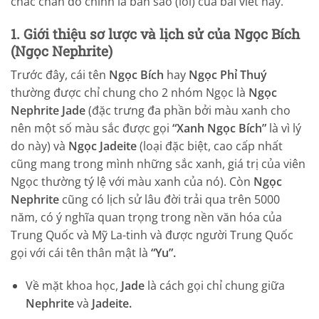
chắc chắn đó chính là bản sao (lỗi) của bài viết này.
1. Giới thiệu sơ lược và lịch sử của Ngọc Bích
(Ngọc Nephrite)
Trước đây, cái tên
Ngọc Bích
hay
Ngọc Phỉ Thuý
thường được chỉ chung cho 2 nhóm Ngọc là
Ngọc
Nephrite Jade
(đặc trưng đa phần bởi màu xanh cho
nên một số màu sắc được gọi
“Xanh Ngọc Bích”
là vì lý
do này) và
Ngọc Jadeite
(loại đặc biệt, cao cấp nhất
cũng mang trong mình những sắc xanh, giá trị của viên
Ngọc thường tý lệ với màu xanh của nó). Còn
Ngọc
Nephrite
cũng có lịch sử lâu đời trải qua trên 5000
năm, có ý nghĩa quan trọng trong nền văn hóa của
Trung Quốc và Mỹ La-tinh và được người Trung Quốc
gọi với cái tên thân mật là
“Yu”.
Về mặt khoa học,
Jade
là cách gọi chỉ chung giữa
Nephrite
và
Jadeite.