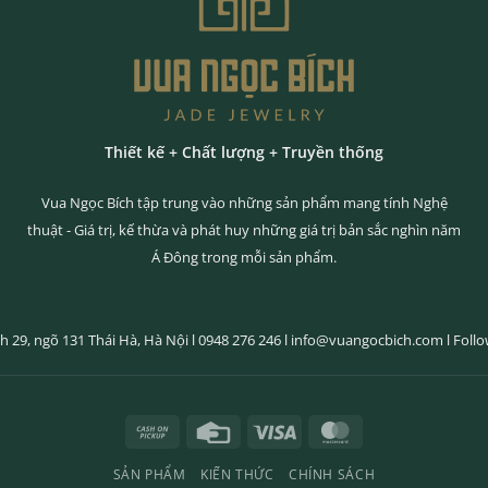
Thiết kế + Chất lượng + Truyền thống
Vua Ngọc Bích tập trung vào những sản phẩm mang tính Nghệ
thuật - Giá trị, kế thừa và phát huy những giá trị bản sắc nghìn năm
Á Đông trong mỗi sản phẩm.
h 29, ngõ 131 Thái Hà, Hà Nội l
0948 276 246
l
info@vuangocbich.com
l
Foll
Cash
Credit
Visa
MasterCard
on
Card
SẢN PHẨM
KIẾN THỨC
CHÍNH SÁCH
Pickup