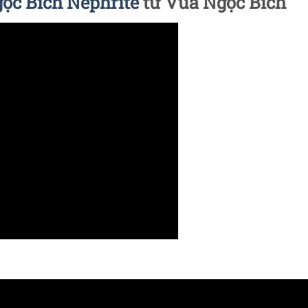
ọc Bích Nephrite
từ Vua Ngọc Bích