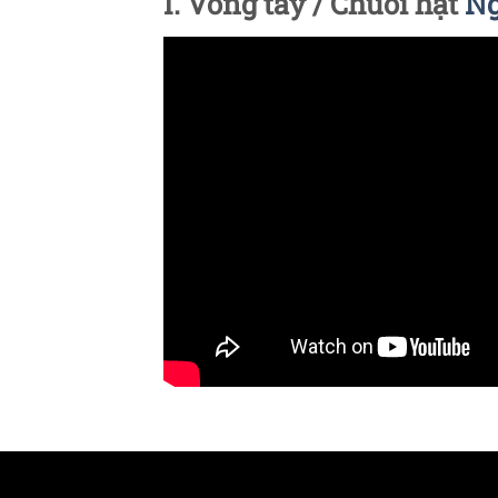
I. Vòng tay / Chuỗi hạt
Ng